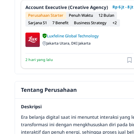
Account Executive (Creative Agency)
Rp 6 jt - 8 jt
Perusahaan Starter
Penuh Waktu
12 Bulan
Sarjana S1
7 Benefit
Business Strategy
+2
Luxfeline Global Technology
Jakarta Utara, DKI Jakarta
2 hari yang lalu
Tentang Perusahaan
Deskripsi
Era belanja digital saat ini menuntut interaksi yan
transformasi ini dengan mengkhususkan diri pada bi
interaktif dan penuh energi, sehingga proses jual beli