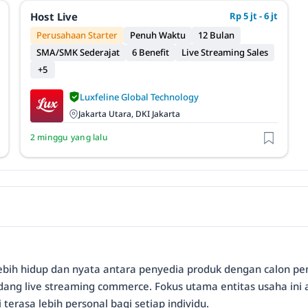
Host Live
Rp 5 jt - 6 jt
Perusahaan Starter
Penuh Waktu
12 Bulan
SMA/SMK Sederajat
6 Benefit
Live Streaming Sales
+5
Luxfeline Global Technology
Jakarta Utara, DKI Jakarta
2 minggu yang lalu
g lebih hidup dan nyata antara penyedia produk dengan calon p
dang live streaming commerce. Fokus utama entitas usaha ini 
 terasa lebih personal bagi setiap individu.