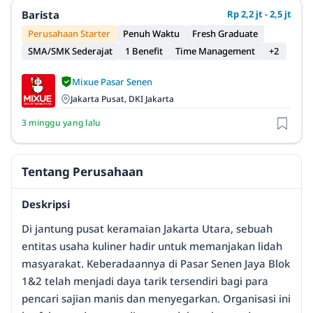
Barista
Rp 2,2 jt - 2,5 jt
Perusahaan Starter
Penuh Waktu
Fresh Graduate
SMA/SMK Sederajat
1 Benefit
Time Management
+2
Mixue Pasar Senen
Jakarta Pusat, DKI Jakarta
3 minggu yang lalu
Tentang Perusahaan
Deskripsi
Di jantung pusat keramaian Jakarta Utara, sebuah
entitas usaha kuliner hadir untuk memanjakan lidah
masyarakat. Keberadaannya di Pasar Senen Jaya Blok
1&2 telah menjadi daya tarik tersendiri bagi para
pencari sajian manis dan menyegarkan. Organisasi ini