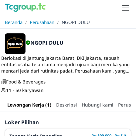
Beranda
/
Perusahaan
/
NGOPI DULU
NGOPI DULU
Berlokasi di jantung Jakarta Barat, DKI Jakarta, sebuah
entitas usaha telah lama menjadi tujuan bagi mereka yang
mencari jeda dari rutinitas padat. Perusahaan kami, yang...
Food & Beverages
11 - 50 karyawan
Lowongan Kerja (1)
Deskripsi
Hubungi kami
Perusa
Loker Pilihan
Rp 800.000 - Rp 5 jt