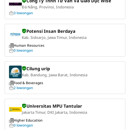
Công Ty Tnhh Tư Vấn Và Giáo Dục Wise
Đà Nẵng, Provinsi, Indonesia
3 lowongan
Potensi Insan Berdaya
Kab. Sidoarjo, Jawa Timur, Indonesia
Human Resources
0 lowongan
Cilung urip
Kab. Bandung, Jawa Barat, Indonesia
Food & Beverages
2 lowongan
Universitas MPU Tantular
Jakarta Timur, DKI Jakarta, Indonesia
Higher Education
0 lowongan