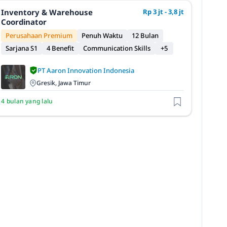
Inventory & Warehouse
Rp 3 jt - 3,8 jt
Coordinator
Perusahaan Premium
Penuh Waktu
12 Bulan
Sarjana S1
4 Benefit
Communication Skills
+5
PT Aaron Innovation Indonesia
Gresik, Jawa Timur
4 bulan yang lalu