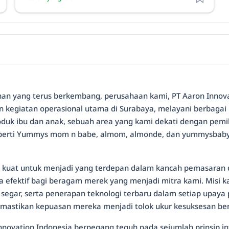
anan yang terus berkembang, perusahaan kami, PT Aaron Innovat
kan kegiatan operasional utama di Surabaya, melayani berbagai
oduk ibu dan anak, sebuah area yang kami dekati dengan pemik
 seperti Yummys mom n babe, almom, almonde, dan yummysba
si kuat untuk menjadi yang terdepan dalam kancah pemasaran dig
juga efektif bagi beragam merek yang menjadi mitra kami. M
e segar, serta penerapan teknologi terbaru dalam setiap upay
 memastikan kepuasan mereka menjadi tolok ukur kesuksesan be
nnovation Indonesia berpegang teguh pada sejumlah prinsip i