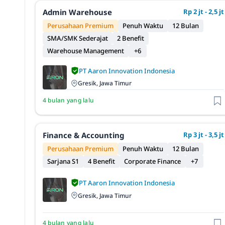
Admin Warehouse
Rp 2 jt - 2,5 jt
Perusahaan Premium
Penuh Waktu
12 Bulan
SMA/SMK Sederajat
2 Benefit
Warehouse Management
+6
PT Aaron Innovation Indonesia
Gresik, Jawa Timur
4 bulan yang lalu
Finance & Accounting
Rp 3 jt - 3,5 jt
Perusahaan Premium
Penuh Waktu
12 Bulan
Sarjana S1
4 Benefit
Corporate Finance
+7
PT Aaron Innovation Indonesia
Gresik, Jawa Timur
4 bulan yang lalu