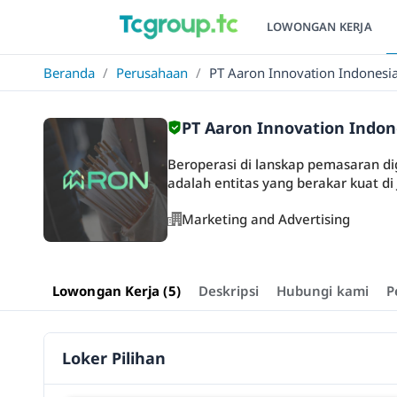
LOWONGAN KERJA
Beranda
/
Perusahaan
/
PT Aaron Innovation Indonesi
PT Aaron Innovation Indon
Beroperasi di lanskap pemasaran di
adalah entitas yang berakar kuat di J
Marketing and Advertising
Lowongan Kerja (5)
Deskripsi
Hubungi kami
P
Loker Pilihan