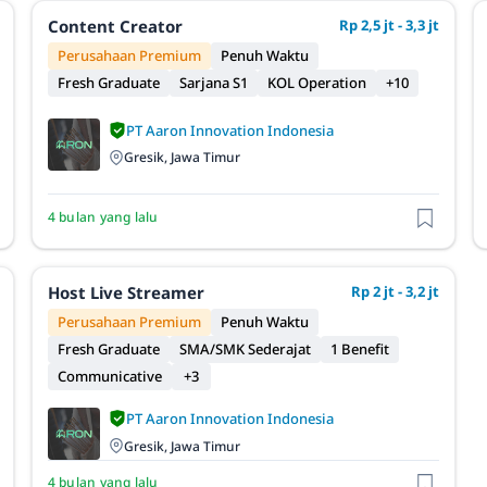
Content Creator
Rp 2,5 jt - 3,3 jt
Perusahaan Premium
Penuh Waktu
Fresh Graduate
Sarjana S1
KOL Operation
+10
PT Aaron Innovation Indonesia
Gresik, Jawa Timur
4 bulan yang lalu
Host Live Streamer
Rp 2 jt - 3,2 jt
Perusahaan Premium
Penuh Waktu
Fresh Graduate
SMA/SMK Sederajat
1 Benefit
Communicative
+3
PT Aaron Innovation Indonesia
Gresik, Jawa Timur
4 bulan yang lalu