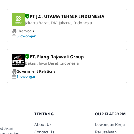
PT J.C. UTAMA TEHNIK INDONESIA
Jakarta Barat, DKI Jakarta, Indonesia
Chemicals
3 lowongan
PT. Elang Rajawali Group
Bekasi, Jawa Barat, Indonesia
Government Relations
1 lowongan
TENTANG
OUR FLATFORM
About Us
Lowongan Kerja
ediakan
Contact Us
Perusahaan
date setiap