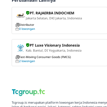
Perusahaan Lainnya
PT. RAJAERBA INDOCHEM
Jakarta Selatan, DKI Jakarta, Indonesia
Distributor
0 lowongan
PT Luxe Visionary Indonesia
Kab. Bantul, DI Yogyakarta, Indonesia
Fast-Moving Consumer Goods (FMCG)
2 lowongan
Tcgroup.tc merupakan platform lowongan kerja Indonesia meny
loker di berbagai posisi, lokasi, kategori, sektor Industri yang up