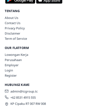
TENTANG
About Us
Contact Us
Privacy Policy
Disclaimer
Term of Service
OUR FLATFORM
Lowongan Kerja
Perusahaan
Employer
Login
Register
HUBUNGI KAMI
admin@tcgroup.tc
+62 8531 4915 555
KP Cipaku RT 007 RW 008