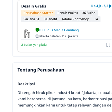
Desain Grafis
Rp 4 jt - 5,5 jt
Perusahaan Starter
Penuh Waktu
36 Bulan
Sarjana S1
3 Benefit
Adobe Photoshop
+4
PT Ludus Media Gemilang
Jakarta Selatan, DKI Jakarta
2 bulan yang lalu
Tentang Perusahaan
Deskripsi
Di tengah hiruk pikuk industri kreatif Jakarta, sebu
kami beroperasi di jantung ibu kota, berkontribusi
memungkinkan kami untuk tetap relevan dengan deny