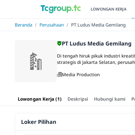
LOWONGAN KERJA
Beranda
/
Perusahaan
/
PT Ludus Media Gemilang
PT Ludus Media Gemilang
Di tengah hiruk pikuk industri krea
strategis di Jakarta Selatan, perusa
Media Production
Lowongan Kerja (1)
Deskripsi
Hubungi kami
P
Loker Pilihan