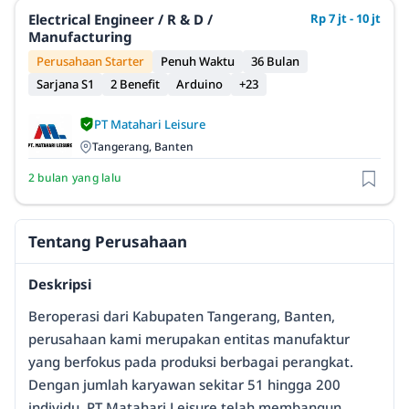
Electrical Engineer / R & D /
Rp 7 jt - 10 jt
Manufacturing
Perusahaan Starter
Penuh Waktu
36 Bulan
Sarjana S1
2 Benefit
Arduino
+23
PT Matahari Leisure
Tangerang, Banten
2 bulan yang lalu
Tentang Perusahaan
Deskripsi
Beroperasi dari Kabupaten Tangerang, Banten,
perusahaan kami merupakan entitas manufaktur
yang berfokus pada produksi berbagai perangkat.
Dengan jumlah karyawan sekitar 51 hingga 200
individu, PT Matahari Leisure telah membangun