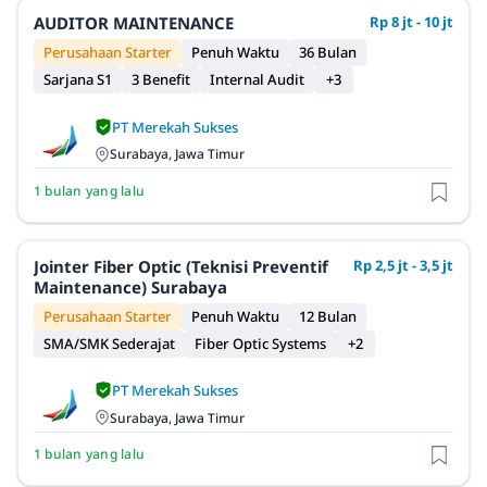
AUDITOR MAINTENANCE
Rp 8 jt - 10 jt
Perusahaan Starter
Penuh Waktu
36 Bulan
Sarjana S1
3 Benefit
Internal Audit
+3
PT Merekah Sukses
Surabaya, Jawa Timur
1 bulan yang lalu
Jointer Fiber Optic (Teknisi Preventif
Rp 2,5 jt - 3,5 jt
Maintenance) Surabaya
Perusahaan Starter
Penuh Waktu
12 Bulan
SMA/SMK Sederajat
Fiber Optic Systems
+2
PT Merekah Sukses
Surabaya, Jawa Timur
1 bulan yang lalu