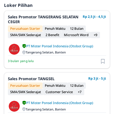
Loker Pilihan
Sales Promotor TANGERANG SELATAN
Rp 2,5 jt - 4,5 jt
CEGER
Perusahaan Starter
Penuh Waktu
12 Bulan
SMA/SMK Sederajat
2 Benefit
Microsoft Word
+9
PT Mister Ponsel Indonesia (Otobot Group)
Tangerang Selatan, Banten
3 bulan yang lalu
Sales Promotor TANGSEL
Rp 3 jt - 5 jt
Perusahaan Starter
Penuh Waktu
12 Bulan
SMA/SMK Sederajat
Customer Service
+7
PT Mister Ponsel Indonesia (Otobot Group)
Tangerang Selatan, Banten