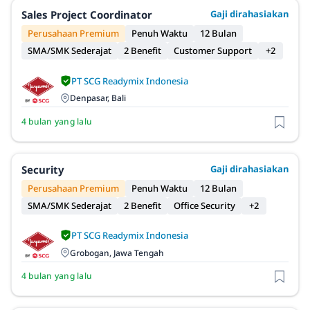
Sales Project Coordinator
Gaji dirahasiakan
Perusahaan Premium
Penuh Waktu
12 Bulan
SMA/SMK Sederajat
2 Benefit
Customer Support
+2
PT SCG Readymix Indonesia
Denpasar, Bali
4 bulan yang lalu
Security
Gaji dirahasiakan
Perusahaan Premium
Penuh Waktu
12 Bulan
SMA/SMK Sederajat
2 Benefit
Office Security
+2
PT SCG Readymix Indonesia
Grobogan, Jawa Tengah
4 bulan yang lalu