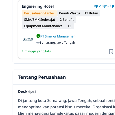
Enginering Hotel
Rp 2,8 jt - 3 jt
Perusahaan Starter
Penuh Waktu
12 Bulan
SMA/SMK Sederajat
2 Benefit
Equipment Maintenance
+2
PT Sinergi Manajemen
Semarang, Jawa Tengah
2 minggu yang lalu
Tentang Perusahaan
Deskripsi
Di jantung kota Semarang, Jawa Tengah, sebuah enti
mengoptimalkan potensi bisnis mereka. Organisasi
klien menavigasi kompleksitas pasar modern dengan l