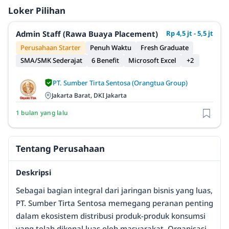
Loker Pilihan
Admin Staff (Rawa Buaya Placement)
Rp 4,5 jt - 5,5 jt
Perusahaan Starter
Penuh Waktu
Fresh Graduate
SMA/SMK Sederajat
6 Benefit
Microsoft Excel
+2
PT. Sumber Tirta Sentosa (Orangtua Group)
Jakarta Barat, DKI Jakarta
1 bulan yang lalu
Tentang Perusahaan
Deskripsi
Sebagai bagian integral dari jaringan bisnis yang luas,
PT. Sumber Tirta Sentosa memegang peranan penting
dalam ekosistem distribusi produk-produk konsumsi
yang telah dikenal luas oleh masyarakat. Organisasi