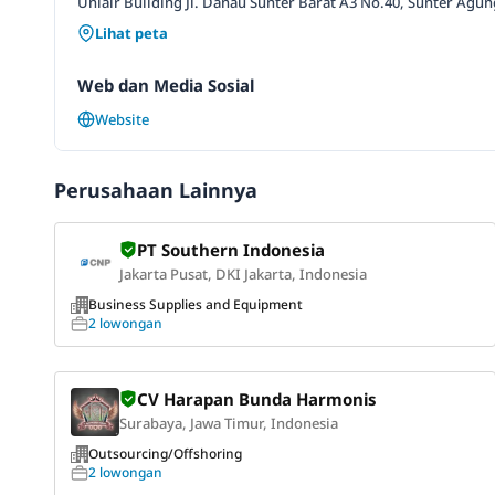
Uniair Building Jl. Danau Sunter Barat A3 No.40, Sunter Agun
Lihat peta
Web dan Media Sosial
Website
Perusahaan Lainnya
PT Southern Indonesia
Jakarta Pusat, DKI Jakarta, Indonesia
Business Supplies and Equipment
2 lowongan
CV Harapan Bunda Harmonis
Surabaya, Jawa Timur, Indonesia
Outsourcing/Offshoring
2 lowongan