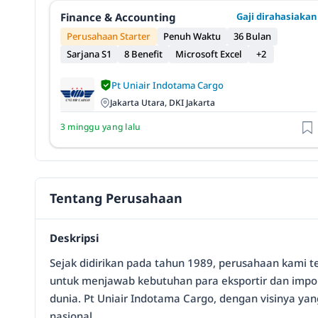
Finance & Accounting
Gaji dirahasiakan
Perusahaan Starter
Penuh Waktu
36 Bulan
Sarjana S1
8 Benefit
Microsoft Excel
+2
Pt Uniair Indotama Cargo
Jakarta Utara, DKI Jakarta
3 minggu yang lalu
Tentang Perusahaan
Deskripsi
Sejak didirikan pada tahun 1989, perusahaan kami tel
untuk menjawab kebutuhan para eksportir dan import
dunia. Pt Uniair Indotama Cargo, dengan visinya y
nasional.