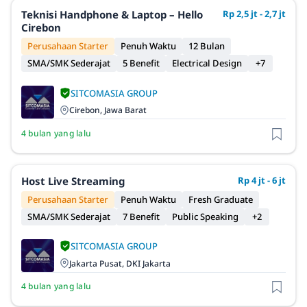
Teknisi Handphone & Laptop – Hello
Rp 2,5 jt - 2,7 jt
Cirebon
Perusahaan Starter
Penuh Waktu
12 Bulan
SMA/SMK Sederajat
5 Benefit
Electrical Design
+7
SITCOMASIA GROUP
Cirebon, Jawa Barat
4 bulan yang lalu
Host Live Streaming
Rp 4 jt - 6 jt
Perusahaan Starter
Penuh Waktu
Fresh Graduate
SMA/SMK Sederajat
7 Benefit
Public Speaking
+2
SITCOMASIA GROUP
Jakarta Pusat, DKI Jakarta
4 bulan yang lalu