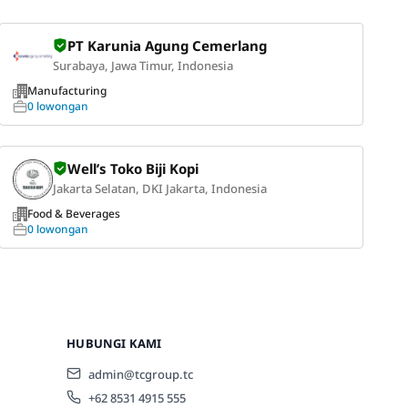
PT Karunia Agung Cemerlang
Surabaya, Jawa Timur, Indonesia
Manufacturing
0 lowongan
Well’s Toko Biji Kopi
Jakarta Selatan, DKI Jakarta, Indonesia
Food & Beverages
0 lowongan
HUBUNGI KAMI
admin@tcgroup.tc
+62 8531 4915 555