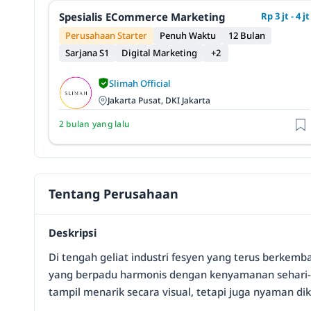
Spesialis ECommerce Marketing
Rp 3 jt - 4 jt
Perusahaan Starter
Penuh Waktu
12 Bulan
Sarjana S1
Digital Marketing
+2
Slimah Official
Jakarta Pusat, DKI Jakarta
2 bulan yang lalu
Tentang Perusahaan
Deskripsi
Di tengah geliat industri fesyen yang terus berke
yang berpadu harmonis dengan kenyamanan sehari-h
tampil menarik secara visual, tetapi juga nyaman di