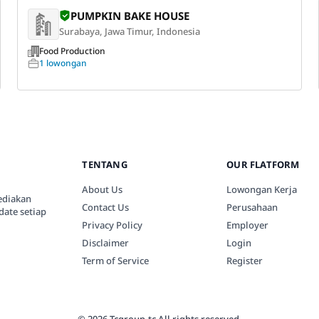
PUMPKIN BAKE HOUSE
Surabaya, Jawa Timur, Indonesia
Food Production
1 lowongan
TENTANG
OUR FLATFORM
About Us
Lowongan Kerja
ediakan
Contact Us
Perusahaan
date setiap
Privacy Policy
Employer
Disclaimer
Login
Term of Service
Register