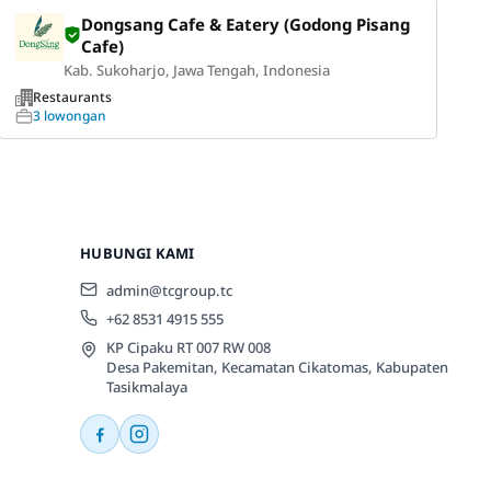
Dongsang Cafe & Eatery (Godong Pisang
Cafe)
Kab. Sukoharjo, Jawa Tengah, Indonesia
Restaurants
3 lowongan
HUBUNGI KAMI
admin@tcgroup.tc
+62 8531 4915 555
KP Cipaku RT 007 RW 008
Desa Pakemitan, Kecamatan Cikatomas, Kabupaten
Tasikmalaya