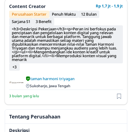
Content Creator
Rp 1,7 jt - 1,9 jt
Perusahaan Starter
Penuh Waktu
12 Bulan
Sarjana S1
3 Benefit
<h3>Deskripsi Pekerjaan</h3><p>Peran ini berfokus pada
penciptaan dan pengelolaan konten digital yang relevan
dan menarik untuk berbagai platform. Tanggung jawab
utama adalah memastikan setiap materi yang
dipublikasikan mencerminkan nilai-nilai Taman Harmoni
Triyagan dan mampu menjangkau audiens yang lebih luas.
</p><ul><li>Mengembangkan ide konten kreatif untuk
platform digital.</li><li>Memproduksi konten visual yang
menarik
+3
taman harmoni triyagan
Sukoharjo, Jawa Tengah
3 bulan yang lalu
Tentang Perusahaan
Deskripsi