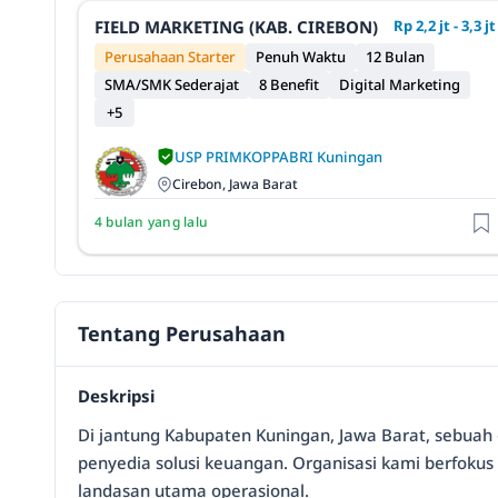
FIELD MARKETING (KAB. CIREBON)
Rp 2,2 jt - 3,3 jt
Perusahaan Starter
Penuh Waktu
12 Bulan
SMA/SMK Sederajat
8 Benefit
Digital Marketing
+5
USP PRIMKOPPABRI Kuningan
Cirebon, Jawa Barat
4 bulan yang lalu
Tentang Perusahaan
Deskripsi
Di jantung Kabupaten Kuningan, Jawa Barat, sebuah 
penyedia solusi keuangan. Organisasi kami berfokus
landasan utama operasional.