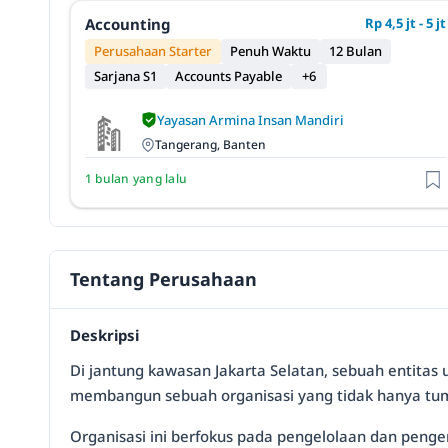
Accounting
Rp 4,5 jt - 5 jt
Perusahaan Starter
Penuh Waktu
12 Bulan
Sarjana S1
Accounts Payable
+6
Yayasan Armina Insan Mandiri
Tangerang, Banten
1 bulan yang lalu
Tentang Perusahaan
Deskripsi
Di jantung kawasan Jakarta Selatan, sebuah entitas 
membangun sebuah organisasi yang tidak hanya tumb
Organisasi ini berfokus pada pengelolaan dan peng