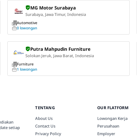
MG Motor Surabaya
Surabaya, Jawa Timur, Indonesia
Automotive
0 lowongan
Putra Mahpudin Furniture
Solokan Jeruk, Jawa Barat, Indonesia
Furniture
1 lowongan
TENTANG
OUR FLATFORM
About Us
Lowongan Kerja
ediakan
Contact Us
Perusahaan
date setiap
Privacy Policy
Employer