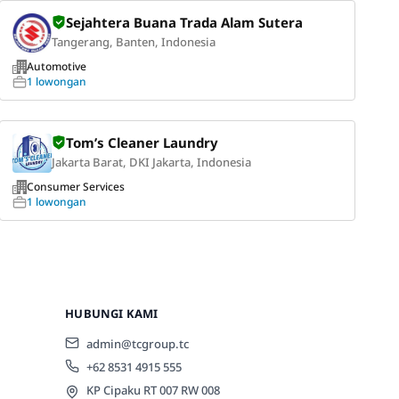
Sejahtera Buana Trada Alam Sutera
Tangerang, Banten, Indonesia
Automotive
1 lowongan
Tom’s Cleaner Laundry
Jakarta Barat, DKI Jakarta, Indonesia
Consumer Services
1 lowongan
HUBUNGI KAMI
admin@tcgroup.tc
+62 8531 4915 555
KP Cipaku RT 007 RW 008