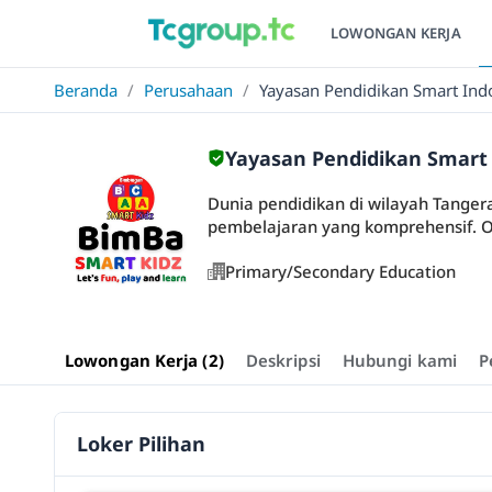
LOWONGAN KERJA
Beranda
/
Perusahaan
/
Yayasan Pendidikan Smart Ind
Yayasan Pendidikan Smart
Dunia pendidikan di wilayah Tange
pembelajaran yang komprehensif. Org
Primary/Secondary Education
Lowongan Kerja (2)
Deskripsi
Hubungi kami
P
Loker Pilihan