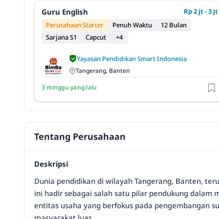
Guru English
Rp 2 jt - 3 jt
Perusahaan Starter
Penuh Waktu
12 Bulan
Sarjana S1
Capcut
+4
Yayasan Pendidikan Smart Indonesia
Tangerang, Banten
3 minggu yang lalu
Tentang Perusahaan
Deskripsi
Dunia pendidikan di wilayah Tangerang, Banten, te
ini hadir sebagai salah satu pilar pendukung dalam 
entitas usaha yang berfokus pada pengembangan su
masyarakat luas.