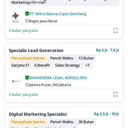
Marketing</li></ul>
PT. Mitra Selaras Cipta Gemilang
Bogor, Jawa Barat
3 bulan yang lalu
Spesialis Lead Generation
Rp 5 jt - 7,5 jt
Perusahaan Starter
Penuh Waktu
12 Bulan
Sarjana S1
6 Benefit
Sales Strategy
+7
BHAVENDRA LEGAL KONSULTAN
Jakarta Pusat, DKI Jakarta
3 bulan yang lalu
Digital Marketing Specialist
Rp 2,5 jt - 10 jt
Perusahaan Starter
Penuh Waktu
36 Bulan