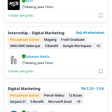
RS31
Malang, Jawa Timur
1 bulan yang lalu
Internship – Digital Marketing
Gaji dirahasiakan
Perusahaan Starter
Magang
Fresh Graduate
SMA/SMK Sederajat
3 Benefit
Google Workspace
+5
Sekawan Media
Malang, Jawa Timur
2 bulan yang lalu
Digital Marketing
Rp 2,2 jt - 2,5 jt
Perusahaan Starter
Penuh Waktu
12 Bulan
Sarjana S1
5 Benefit
Microsoft Excel
+9