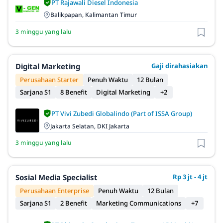
PT Rajawali Diesel Indonesia
Balikpapan, Kalimantan Timur
3 minggu yang lalu
Digital Marketing
Gaji dirahasiakan
Perusahaan Starter
Penuh Waktu
12 Bulan
Sarjana S1
8 Benefit
Digital Marketing
+2
PT Vivi Zubedi Globalindo (Part of ISSA Group)
Jakarta Selatan, DKI Jakarta
3 minggu yang lalu
Sosial Media Specialist
Rp 3 jt - 4 jt
Perusahaan Enterprise
Penuh Waktu
12 Bulan
Sarjana S1
2 Benefit
Marketing Communications
+7