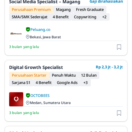
Social Media Specialist – Magang
Gaji dirahasiakan
Perusahaan Premium
Magang
Fresh Graduate
SMA/SMK Sederajat
4 Benefit
Copywriting
+2
Peluang.co
Bekasi, Jawa Barat
3 bulan yang lalu
Digital Growth Specialist
Rp 2,3 jt - 3,2 jt
Perusahaan Starter
Penuh Waktu
12 Bulan
Sarjana S1
4 Benefit
Google Ads
+3
OCTOBEES
Medan, Sumatera Utara
3 bulan yang lalu