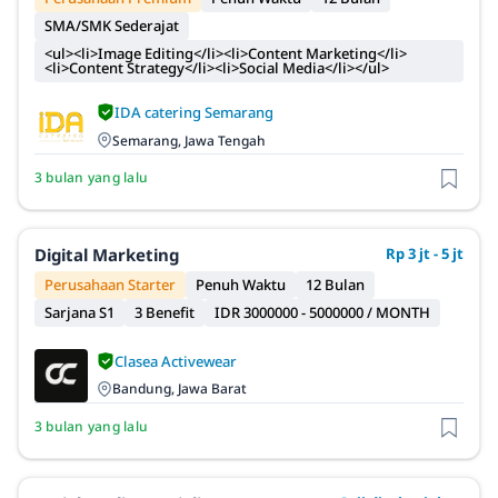
SMA/SMK Sederajat
<ul><li>Image Editing</li><li>Content Marketing</li>
<li>Content Strategy</li><li>Social Media</li></ul>
IDA catering Semarang
Semarang, Jawa Tengah
3 bulan yang lalu
Digital Marketing
Rp 3 jt - 5 jt
Perusahaan Starter
Penuh Waktu
12 Bulan
Sarjana S1
3 Benefit
IDR 3000000 - 5000000 / MONTH
Clasea Activewear
Bandung, Jawa Barat
3 bulan yang lalu