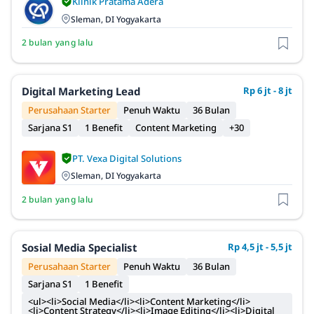
Klinik Pratama Adera
Sleman, DI Yogyakarta
2 bulan yang lalu
Digital Marketing Lead
Rp 6 jt - 8 jt
Perusahaan Starter
Penuh Waktu
36 Bulan
Sarjana S1
1 Benefit
Content Marketing
+30
PT. Vexa Digital Solutions
Sleman, DI Yogyakarta
2 bulan yang lalu
Sosial Media Specialist
Rp 4,5 jt - 5,5 jt
Perusahaan Starter
Penuh Waktu
36 Bulan
Sarjana S1
1 Benefit
<ul><li>Social Media</li><li>Content Marketing</li>
<li>Content Strategy</li><li>Image Editing</li><li>Digital