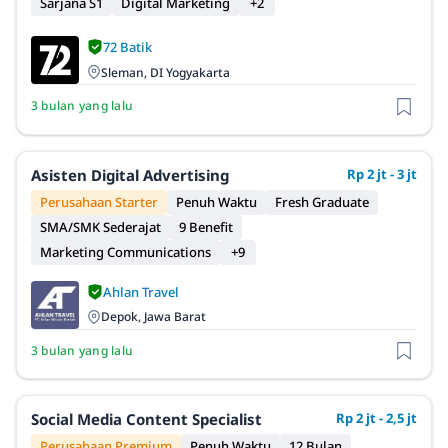
Sarjana S1
Digital Marketing
+2
72 Batik
Sleman, DI Yogyakarta
3 bulan yang lalu
Asisten Digital Advertising
Rp 2 jt - 3 jt
Perusahaan Starter
Penuh Waktu
Fresh Graduate
SMA/SMK Sederajat
9 Benefit
Marketing Communications
+9
Ahlan Travel
Depok, Jawa Barat
3 bulan yang lalu
Social Media Content Specialist
Rp 2 jt - 2,5 jt
Perusahaan Premium
Penuh Waktu
12 Bulan