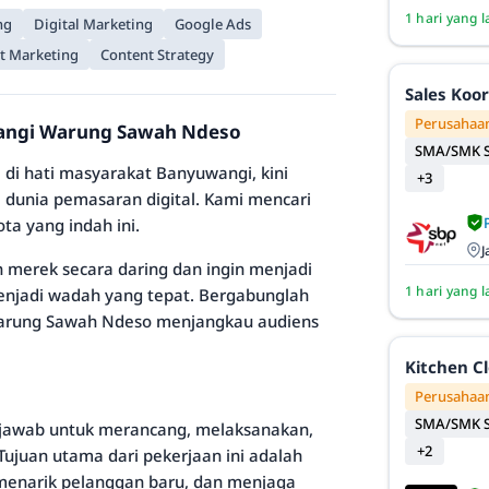
1 hari yang l
ng
Digital Marketing
Google Ads
t Marketing
Content Strategy
Sales Koo
Perusahaan
wangi Warung Sawah Ndeso
SMA/SMK S
di hati masyarakat Banyuwangi, kini
+3
unia pemasaran digital. Kami mencari
ota yang indah ini.
J
merek secara daring dan ingin menjadi
1 hari yang l
menjadi wadah yang tepat. Bergabunglah
Warung Sawah Ndeso menjangkau audiens
Kitchen C
Perusahaan
SMA/SMK S
 jawab untuk merancang, melaksanakan,
+2
ujuan utama dari pekerjaan ini adalah
menarik pelanggan baru, dan menjaga