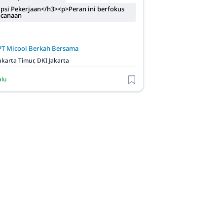
psi Pekerjaan</h3><p>Peran ini berfokus
ncanaan
PT Micool Berkah Bersama
akarta Timur, DKI Jakarta
alu