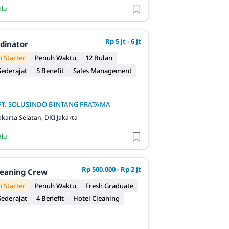
alu
Rp 5 jt - 6 jt
rdinator
 Starter
Penuh Waktu
12 Bulan
ederajat
5 Benefit
Sales Management
PT. SOLUSINDO BINTANG PRATAMA
akarta Selatan, DKI Jakarta
alu
Rp 500.000 - Rp 2 jt
leaning Crew
 Starter
Penuh Waktu
Fresh Graduate
ederajat
4 Benefit
Hotel Cleaning