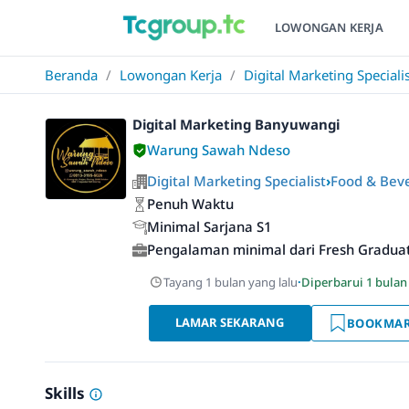
LOWONGAN KERJA
Beranda
/
Lowongan Kerja
/
Digital Marketing Speciali
Digital Marketing Banyuwangi
Warung Sawah Ndeso
Digital Marketing Specialist
›
Food & Bev
Penuh Waktu
Minimal Sarjana S1
Pengalaman minimal dari Fresh Gradua
Tayang 1 bulan yang lalu
·
Diperbarui 1 bulan
LAMAR SEKARANG
BOOKMA
Skills