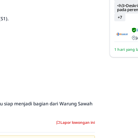
<h3>Deskri
pada pere
+7
S1).
J
1 hari yang l
mu siap menjadi bagian dari Warung Sawah
Lapor lowongan ini