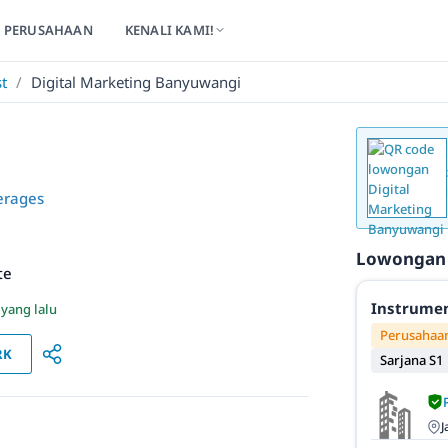
PERUSAHAAN
KENALI KAMI!
st
/
Digital Marketing Banyuwangi
erages
Lowongan
te
Instrumen
 yang lalu
Perusahaan
RK
Sarjana S1
J