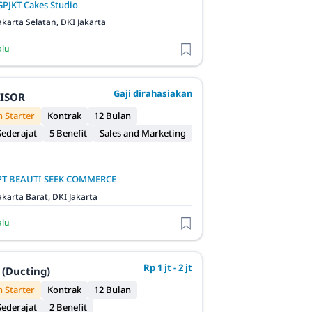
GPJKT Cakes Studio
akarta Selatan, DKI Jakarta
alu
Gaji dirahasiakan
VISOR
 Starter
Kontrak
12 Bulan
ederajat
5 Benefit
Sales and Marketing
PT BEAUTI SEEK COMMERCE
akarta Barat, DKI Jakarta
alu
Rp 1 jt - 2 jt
 (Ducting)
 Starter
Kontrak
12 Bulan
ederajat
2 Benefit