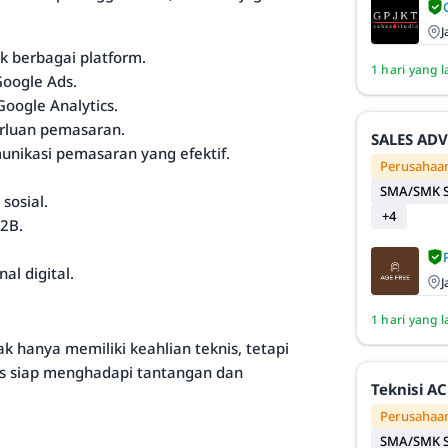
J
 berbagai platform.
1 hari yang l
oogle Ads.
oogle Analytics.
erluan pemasaran.
SALES AD
ikasi pemasaran yang efektif.
Perusahaan
SMA/SMK S
sosial.
+4
2B.
l digital.
J
1 hari yang l
ak hanya memiliki keahlian teknis, tetapi
arus siap menghadapi tantangan dan
Teknisi AC
Perusahaan
SMA/SMK S