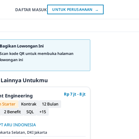
DAFTAR
MASUK
UNTUK PERUSAHAAN
→
Bagikan Lowongan Ini
Scan kode QR untuk membuka halaman
lowongan ini
 Lainnya Untukmu
Rp 7 jt - 8 jt
t Engineering
 Starter
Kontrak
12 Bulan
2 Benefit
SQL
+15
PT ARU INDONESIA
akarta Selatan, DKI Jakarta