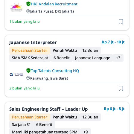
HRI Andalan Recruitment
Jakarta Pusat, DKI Jakarta
1 bulan yang lalu
Japanese Interpreter
Rp 7 jt - 10 jt
Perusahaan Starter
Penuh Waktu
12 Bulan
SMA/SMK Sederajat
6 Benefit
Japanese Language
+3
Top Talents Consulting HQ
Karawang, Jawa Barat
2 bulan yang lalu
Sales Engineering Staff – Leader Up
Rp 6 jt - 8 jt
Perusahaan Starter
Penuh Waktu
12 Bulan
Sarjana S1
6 Benefit
Memiliki pengetahuan tentang SPM
+9