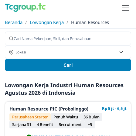
Beranda
/
Lowongan Kerja
/
Human Resources
Cari
Lowongan Kerja Industri Human Resources
Agustus 2026 di Indonesia
Human Resource PIC (Probolinggo)
Rp 5 jt - 6,5 jt
Perusahaan Starter
Penuh Waktu
36 Bulan
Sarjana S1
4 Benefit
Recruitment
+5