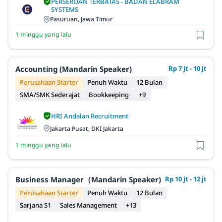
PERSEROAN TERBATAS - BADAN ELABRAM
SYSTEMS
Pasuruan, Jawa Timur
1 minggu yang lalu
Accounting (Mandarin Speaker)
Rp 7 jt - 10 jt
Perusahaan Starter
Penuh Waktu
12 Bulan
SMA/SMK Sederajat
Bookkeeping
+9
HRI Andalan Recruitment
Jakarta Pusat, DKI Jakarta
1 minggu yang lalu
Business Manager（Mandarin Speaker)
Rp 10 jt - 12 jt
Perusahaan Starter
Penuh Waktu
12 Bulan
Sarjana S1
Sales Management
+13