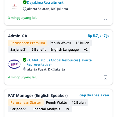
DayaLima Recruitment
Jakarta Selatan, DKI Jakarta
3 minggu yang lalu
Admin GA
Rp 5,7 jt - 7 jt
Perusahaan Premium
Penuh Waktu
12 Bulan
Sarjana S1
5 Benefit
English Language
+2
PT. Mutualplus Global Resources (Jakarta
Representative)
Jakarta Pusat, DKI Jakarta
4 minggu yang lalu
FAT Manager (English Speaker)
Gaji dirahasiakan
Perusahaan Starter
Penuh Waktu
12 Bulan
Sarjana S1
Financial Analysis
+9