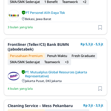
SMA/SMK Sederajat
1 Benefit
Teamwork
+2
PT Personel Alih Daya Tbk
Bekasi, Jawa Barat
3 bulan yang lalu
Frontliner (Teller/CS) Bank BUMN
Rp 5,3 jt - 5,5 jt
(Jabodetabek)
Perusahaan Premium
Penuh Waktu
Fresh Graduate
SMA/SMK Sederajat
Teamwork
+3
PT. Mutualplus Global Resources (Jakarta
Representative)
Jakarta Pusat, DKI Jakarta
4 bulan yang lalu
Cleaning Service – Mess Pekanbaru
Rp 3 jt - 3,5 jt