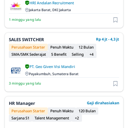
HRI Andalan Recruitment
Jakarta Barat, DKI Jakarta
1 minggu yang lalu
SALES SWITCHER
Rp 4 jt - 4,3 jt
Perusahaan Starter
Penuh Waktu
12 Bulan
SMA/SMK Sederajat
5 Benefit
Selling
+4
PT. Geo Given Visi Mandiri
Payakumbuh, Sumatera Barat
3 minggu yang lalu
HR Manager
Gaji dirahasiakan
Perusahaan Starter
Penuh Waktu
120 Bulan
Sarjana S1
Talent Management
+2