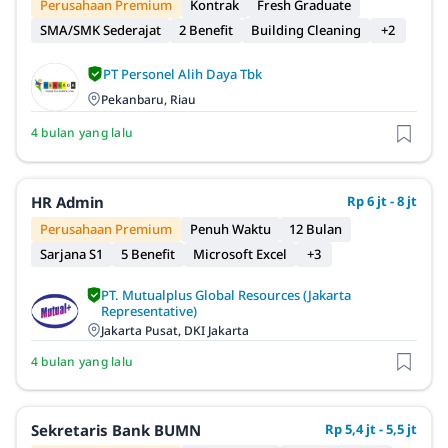
Perusahaan Premium
Kontrak
Fresh Graduate
SMA/SMK Sederajat
2 Benefit
Building Cleaning
+2
PT Personel Alih Daya Tbk
Pekanbaru, Riau
4 bulan yang lalu
HR Admin
Rp 6 jt - 8 jt
Perusahaan Premium
Penuh Waktu
12 Bulan
Sarjana S1
5 Benefit
Microsoft Excel
+3
PT. Mutualplus Global Resources (Jakarta
Representative)
Jakarta Pusat, DKI Jakarta
4 bulan yang lalu
Sekretaris Bank BUMN
Rp 5,4 jt - 5,5 jt