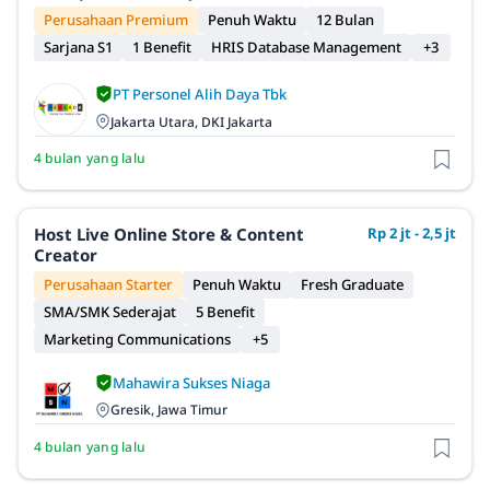
Perusahaan Premium
Penuh Waktu
12 Bulan
Sarjana S1
1 Benefit
HRIS Database Management
+3
PT Personel Alih Daya Tbk
Jakarta Utara, DKI Jakarta
4 bulan yang lalu
Host Live Online Store & Content
Rp 2 jt - 2,5 jt
Creator
Perusahaan Starter
Penuh Waktu
Fresh Graduate
SMA/SMK Sederajat
5 Benefit
Marketing Communications
+5
Mahawira Sukses Niaga
Gresik, Jawa Timur
4 bulan yang lalu