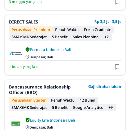
3 minggu yang lalu
DIRECT SALES
Rp 3,2 jt - 3,5 jt
Perusahaan Premium
Penuh Waktu
Fresh Graduate
SMA/SMK Sederajat
5 Benefit
Sales Planning
+2
Permata Indonesia Bali
Denpasar, Bali
1 bulan yang lalu
Bancassurance Relationship
Gaji dirahasiakan
Officer (BRO)
Perusahaan Starter
Penuh Waktu
12 Bulan
SMA/SMK Sederajat
5 Benefit
Google Analytics
+9
Equity Life Indonesia Bali
Denpasar, Bali