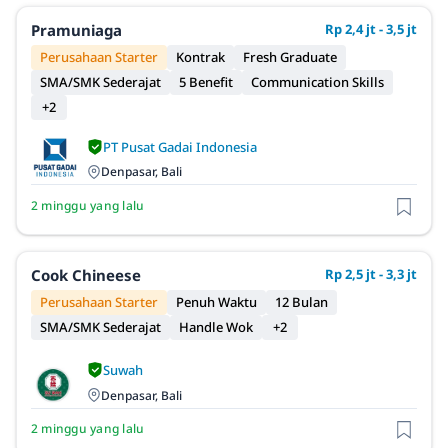
Pramuniaga
Rp 2,4 jt - 3,5 jt
Perusahaan Starter
Kontrak
Fresh Graduate
SMA/SMK Sederajat
5 Benefit
Communication Skills
+2
PT Pusat Gadai Indonesia
Denpasar, Bali
2 minggu yang lalu
Cook Chineese
Rp 2,5 jt - 3,3 jt
Perusahaan Starter
Penuh Waktu
12 Bulan
SMA/SMK Sederajat
Handle Wok
+2
Suwah
Denpasar, Bali
2 minggu yang lalu