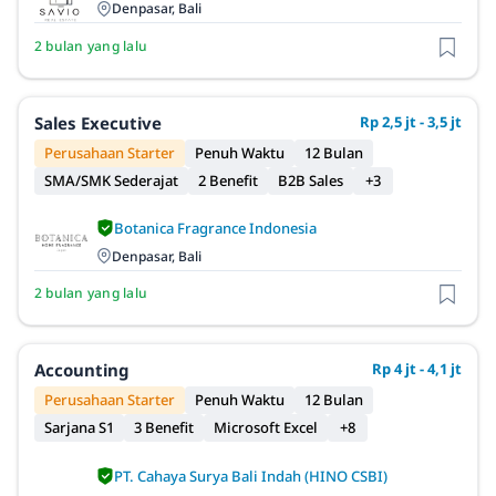
Denpasar, Bali
2 bulan yang lalu
Sales Executive
Rp 2,5 jt - 3,5 jt
Perusahaan Starter
Penuh Waktu
12 Bulan
SMA/SMK Sederajat
2 Benefit
B2B Sales
+3
Botanica Fragrance Indonesia
Denpasar, Bali
2 bulan yang lalu
Accounting
Rp 4 jt - 4,1 jt
Perusahaan Starter
Penuh Waktu
12 Bulan
Sarjana S1
3 Benefit
Microsoft Excel
+8
PT. Cahaya Surya Bali Indah (HINO CSBI)