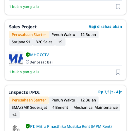
1 bulan yang lalu
Sales Project
Gaji dirahasiakan
Perusahaan Starter
Penuh Waktu
12 Bulan
Sarjana S1
B2C Sales
+9
MHC CCTV
Denpasar, Bali
1 bulan yang lalu
Inspector/PDI
Rp 3,5 jt - 4 jt
Perusahaan Starter
Penuh Waktu
12 Bulan
SMA/SMK Sederajat
4 Benefit
Mechanical Maintenance
+4
PT. Mitra Pinasthika Mustika Rent (MPM Rent)