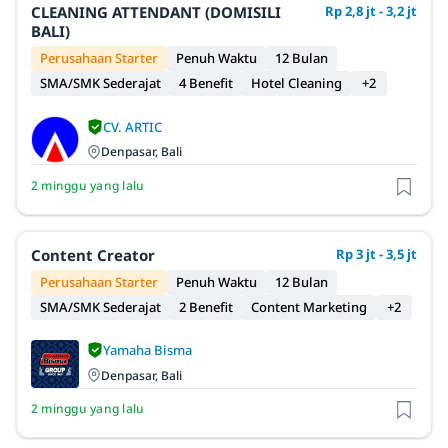
CLEANING ATTENDANT (DOMISILI
Rp 2,8 jt - 3,2 jt
BALI)
Perusahaan Starter
Penuh Waktu
12 Bulan
SMA/SMK Sederajat
4 Benefit
Hotel Cleaning
+2
CV. ARTIC
Denpasar, Bali
2 minggu yang lalu
Content Creator
Rp 3 jt - 3,5 jt
Perusahaan Starter
Penuh Waktu
12 Bulan
SMA/SMK Sederajat
2 Benefit
Content Marketing
+2
Yamaha Bisma
Denpasar, Bali
2 minggu yang lalu