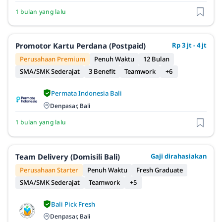
1 bulan yang lalu
Promotor Kartu Perdana (Postpaid)
Rp 3 jt - 4 jt
Perusahaan Premium
Penuh Waktu
12 Bulan
SMA/SMK Sederajat
3 Benefit
Teamwork
+6
Permata Indonesia Bali
Denpasar, Bali
1 bulan yang lalu
Team Delivery (Domisili Bali)
Gaji dirahasiakan
Perusahaan Starter
Penuh Waktu
Fresh Graduate
SMA/SMK Sederajat
Teamwork
+5
Bali Pick Fresh
Denpasar, Bali