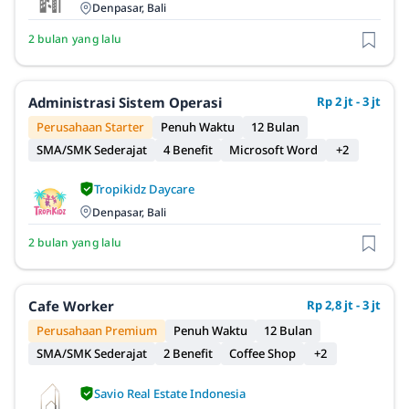
Denpasar, Bali
2 bulan yang lalu
Administrasi Sistem Operasi
Rp 2 jt - 3 jt
Perusahaan Starter
Penuh Waktu
12 Bulan
SMA/SMK Sederajat
4 Benefit
Microsoft Word
+2
Tropikidz Daycare
Denpasar, Bali
2 bulan yang lalu
Cafe Worker
Rp 2,8 jt - 3 jt
Perusahaan Premium
Penuh Waktu
12 Bulan
SMA/SMK Sederajat
2 Benefit
Coffee Shop
+2
Savio Real Estate Indonesia