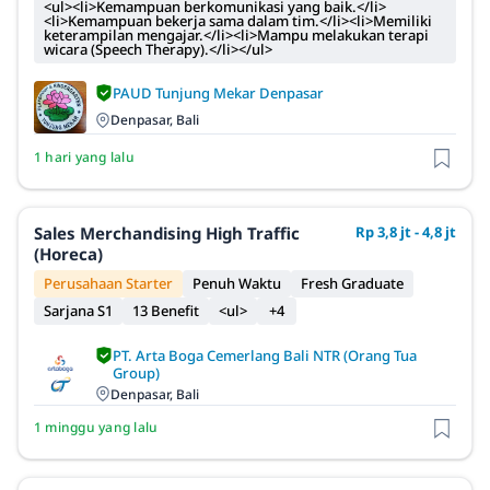
<ul><li>Kemampuan berkomunikasi yang baik.</li>
<li>Kemampuan bekerja sama dalam tim.</li><li>Memiliki
keterampilan mengajar.</li><li>Mampu melakukan terapi
wicara (Speech Therapy).</li></ul>
PAUD Tunjung Mekar Denpasar
Denpasar, Bali
1 hari yang lalu
Sales Merchandising High Traffic
Rp 3,8 jt - 4,8 jt
(Horeca)
Perusahaan Starter
Penuh Waktu
Fresh Graduate
Sarjana S1
13 Benefit
<ul>
+4
PT. Arta Boga Cemerlang Bali NTR (Orang Tua
Group)
Denpasar, Bali
1 minggu yang lalu