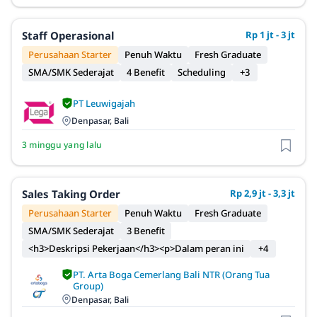
Staff Operasional
Rp 1 jt - 3 jt
Perusahaan Starter
Penuh Waktu
Fresh Graduate
SMA/SMK Sederajat
4 Benefit
Scheduling
+3
PT Leuwigajah
Denpasar, Bali
3 minggu yang lalu
Sales Taking Order
Rp 2,9 jt - 3,3 jt
Perusahaan Starter
Penuh Waktu
Fresh Graduate
SMA/SMK Sederajat
3 Benefit
<h3>Deskripsi Pekerjaan</h3><p>Dalam peran ini
+4
PT. Arta Boga Cemerlang Bali NTR (Orang Tua
Group)
Denpasar, Bali