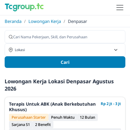
Beranda
/
Lowongan Kerja
/
Denpasar
Cari
Lowongan Kerja Lokasi Denpasar Agustus
2026
Terapis Untuk ABK (Anak Berkebutuhan
Rp 2 jt - 3 jt
Khusus)
Perusahaan Starter
Penuh Waktu
12 Bulan
Sarjana S1
2 Benefit