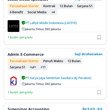
Perusahaan Starter
Kontrak
12 Bulan
Sarjana S1
6 Benefit
Social Media
+4
PT Lafiye Mode Indonesia (LAFIYE)
Jakarta Timur, DKI Jakarta
1 bulan yang lalu
Admin E-Commerce
Gaji dirahasiakan
Perusahaan Starter
Penuh Waktu
12 Bulan
Sarjana S1
<ul>
+11
PT Karya Jaya Sembilan Saudara (KJ Perabot)
Jakarta Timur, DKI Jakarta
1 bulan yang lalu
Supervisor Accounting
Rp 5,4 jt - 8 jt