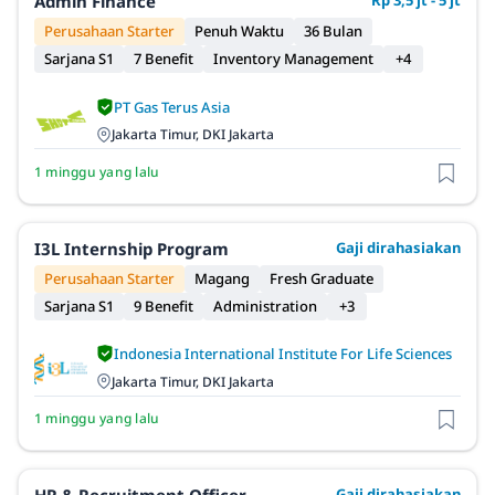
Admin Finance
Rp 3,5 jt - 5 jt
Perusahaan Starter
Penuh Waktu
36 Bulan
Sarjana S1
7 Benefit
Inventory Management
+4
PT Gas Terus Asia
Jakarta Timur, DKI Jakarta
1 minggu yang lalu
I3L Internship Program
Gaji dirahasiakan
Perusahaan Starter
Magang
Fresh Graduate
Sarjana S1
9 Benefit
Administration
+3
Indonesia International Institute For Life Sciences
Jakarta Timur, DKI Jakarta
1 minggu yang lalu
Gaji dirahasiakan