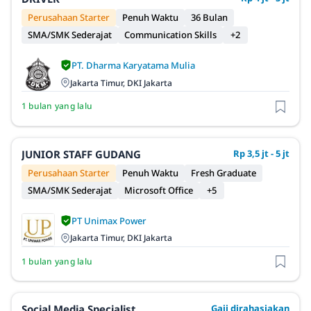
Perusahaan Starter
Penuh Waktu
36 Bulan
SMA/SMK Sederajat
Communication Skills
+2
PT. Dharma Karyatama Mulia
Jakarta Timur, DKI Jakarta
1 bulan yang lalu
JUNIOR STAFF GUDANG
Rp 3,5 jt - 5 jt
Perusahaan Starter
Penuh Waktu
Fresh Graduate
SMA/SMK Sederajat
Microsoft Office
+5
PT Unimax Power
Jakarta Timur, DKI Jakarta
1 bulan yang lalu
Social Media Specialist
Gaji dirahasiakan