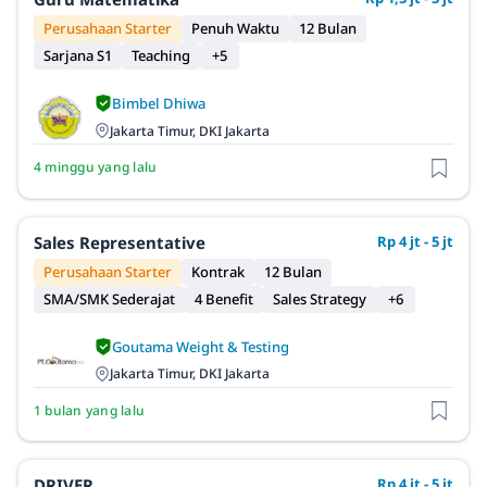
Perusahaan Starter
Penuh Waktu
12 Bulan
Sarjana S1
Teaching
+5
Bimbel Dhiwa
Jakarta Timur, DKI Jakarta
4 minggu yang lalu
Sales Representative
Rp 4 jt - 5 jt
Perusahaan Starter
Kontrak
12 Bulan
SMA/SMK Sederajat
4 Benefit
Sales Strategy
+6
Goutama Weight & Testing
Jakarta Timur, DKI Jakarta
1 bulan yang lalu
DRIVER
Rp 4 jt - 5 jt