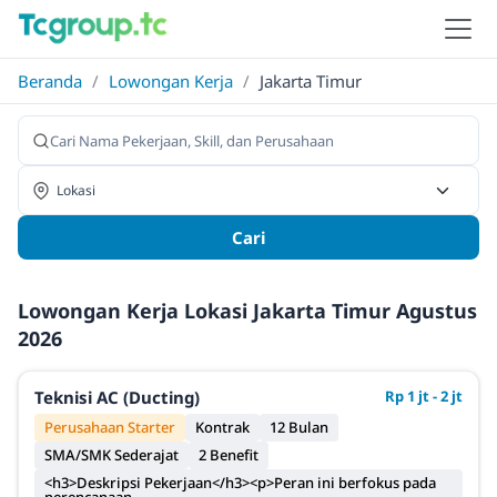
Beranda
/
Lowongan Kerja
/
Jakarta Timur
Cari
Lowongan Kerja Lokasi Jakarta Timur Agustus
2026
Teknisi AC (Ducting)
Rp 1 jt - 2 jt
Perusahaan Starter
Kontrak
12 Bulan
SMA/SMK Sederajat
2 Benefit
<h3>Deskripsi Pekerjaan</h3><p>Peran ini berfokus pada