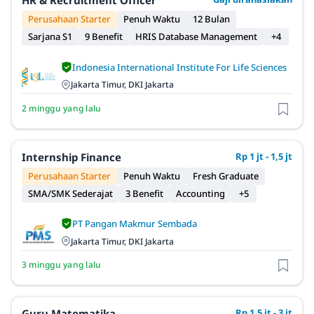
HR & Recruitment Officer
Perusahaan Starter
Penuh Waktu
12 Bulan
Sarjana S1
9 Benefit
HRIS Database Management
+4
Indonesia International Institute For Life Sciences
Jakarta Timur, DKI Jakarta
2 minggu yang lalu
Internship Finance
Rp 1 jt - 1,5 jt
Perusahaan Starter
Penuh Waktu
Fresh Graduate
SMA/SMK Sederajat
3 Benefit
Accounting
+5
PT Pangan Makmur Sembada
Jakarta Timur, DKI Jakarta
3 minggu yang lalu
Guru Matematika
Rp 1,5 jt - 3 jt