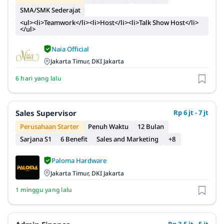
SMA/SMK Sederajat
<ul><li>Teamwork</li><li>Host</li><li>Talk Show Host</li>
</ul>
Naia Official
Jakarta Timur, DKI Jakarta
6 hari yang lalu
Sales Supervisor
Rp 6 jt - 7 jt
Perusahaan Starter
Penuh Waktu
12 Bulan
Sarjana S1
6 Benefit
Sales and Marketing
+8
Paloma Hardware
Jakarta Timur, DKI Jakarta
1 minggu yang lalu