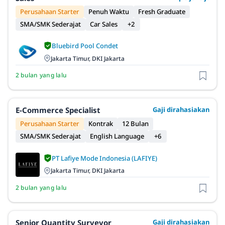
Perusahaan Starter
Penuh Waktu
Fresh Graduate
SMA/SMK Sederajat
Car Sales
+2
Bluebird Pool Condet
Jakarta Timur, DKI Jakarta
2 bulan yang lalu
E-Commerce Specialist
Gaji dirahasiakan
Perusahaan Starter
Kontrak
12 Bulan
SMA/SMK Sederajat
English Language
+6
PT Lafiye Mode Indonesia (LAFIYE)
Jakarta Timur, DKI Jakarta
2 bulan yang lalu
Senior Quantity Surveyor
Gaji dirahasiakan