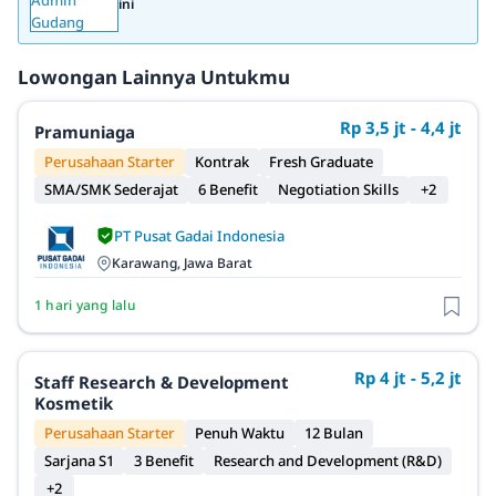
ini
Lowongan Lainnya Untukmu
Rp 3,5 jt - 4,4 jt
Pramuniaga
Perusahaan Starter
Kontrak
Fresh Graduate
SMA/SMK Sederajat
6 Benefit
Negotiation Skills
+2
PT Pusat Gadai Indonesia
Karawang, Jawa Barat
1 hari yang lalu
Rp 4 jt - 5,2 jt
Staff Research & Development
Kosmetik
Perusahaan Starter
Penuh Waktu
12 Bulan
Sarjana S1
3 Benefit
Research and Development (R&D)
+2