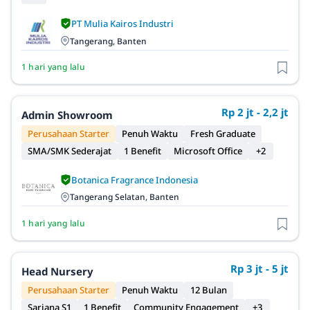
PT Mulia Kairos Industri
Tangerang, Banten
1 hari yang lalu
Rp 2 jt - 2,2 jt
Admin Showroom
Perusahaan Starter
Penuh Waktu
Fresh Graduate
SMA/SMK Sederajat
1 Benefit
Microsoft Office
+2
Botanica Fragrance Indonesia
Tangerang Selatan, Banten
1 hari yang lalu
Rp 3 jt - 5 jt
Head Nursery
Perusahaan Starter
Penuh Waktu
12 Bulan
Sarjana S1
1 Benefit
Community Engagement
+3