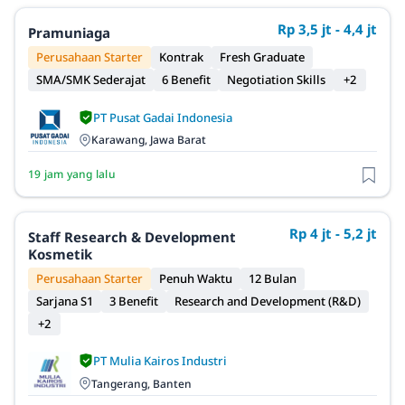
Rp 3,5 jt - 4,4 jt
Pramuniaga
Perusahaan Starter
Kontrak
Fresh Graduate
SMA/SMK Sederajat
6 Benefit
Negotiation Skills
+2
PT Pusat Gadai Indonesia
Karawang, Jawa Barat
19 jam yang lalu
Rp 4 jt - 5,2 jt
Staff Research & Development
Kosmetik
Perusahaan Starter
Penuh Waktu
12 Bulan
Sarjana S1
3 Benefit
Research and Development (R&D)
+2
PT Mulia Kairos Industri
Tangerang, Banten