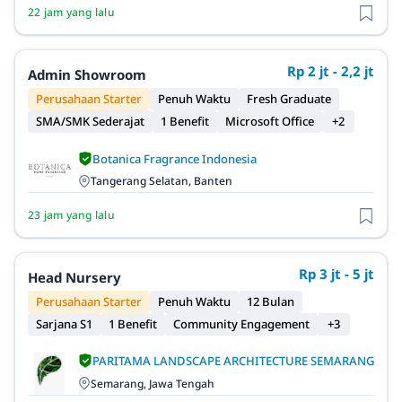
22 jam yang lalu
Rp 2 jt - 2,2 jt
Admin Showroom
Perusahaan Starter
Penuh Waktu
Fresh Graduate
SMA/SMK Sederajat
1 Benefit
Microsoft Office
+2
Botanica Fragrance Indonesia
Tangerang Selatan, Banten
23 jam yang lalu
Rp 3 jt - 5 jt
Head Nursery
Perusahaan Starter
Penuh Waktu
12 Bulan
Sarjana S1
1 Benefit
Community Engagement
+3
PARITAMA LANDSCAPE ARCHITECTURE SEMARANG
Semarang, Jawa Tengah