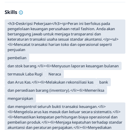
Skills
<h3>Deskripsi Pekerjaan</h3><p>Peran ini berfokus pada
pengelolaan keuangan perusahaan retail fashion. Anda akan
bertanggung jawab untuk menjaga transparansi dan
keteraturan transaksi usaha sesuai standar akuntansi.</p><ul>
<li>Mencatat transaksi harian toko dan operasional seperti
penjualan
pembelian
dan stok barang.</li><li>Menyusun laporan keuangan bulanan
termasuk Laba Rugi
Neraca
dan Arus Kas.</li><li>Melakukan rekonsiliasi kas
bank
dan persediaan barang (inventory).</li><li>Memeriksa
mengarsipkan
dan mengontrol seluruh bukti transaksi keuangan.</li>
<li>Mengelola arus kas masuk dan keluar secara sistematis.</li>
<li>Memastikan ketepatan perhitungan biaya operasional dan
pembelian produk.</li><li>Menjaga kepatuhan terhadap standar
akuntansi dan peraturan perpajakan.</li><li>Menyediakan