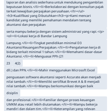
laporan dan analisis sederhana untuk mendukung pengambilan
keputusan bisnis.</li><li>Berkolaborasi dengan konsultan pajak
terkait kewajiban perpajakan perusahaan.</li></ul>
<h3>Kualifikasi yang Dibutuhkan</h3><p>Kami mencari
kandidat yang memiliki pemahaman mendalam tentang
akuntansi dan perpajakan
serta mampu bekerja dengan sistem administrasi yang rapi.</p>
<ol><li>Lokasi kerja di Bandar Lampung
Lampung.</li><li>Tingkat pendidikan minimal D3
Akuntansi/Keuangan/Perpajakan.</li><li>Pengalaman kerja di
bidang terkait minimal 1 tahun.</li><li>Memahami dasar-dasar
Akuntansi.</li><li>Menguasai PPh (21
23
4(2)
dll.) dan PPN.</li><li>Mahir menggunakan Microsoft Excel
penguasaan software akuntansi seperti Accurate akan menjadi
nilai tambah.</li><li>Memiliki sertifikat Brevet A & B menjadi
nilai tambah.</li><li>Mampu berkomunikasi dengan baik
disiplin
dan profesional.</li><li>Familiar dengan proses keuangan
UMKM atau retail lebih diutamakan.</li><li>Mampu bekerja
mandiri dan dalam tim.</li><li>Keterampilan yang relevan