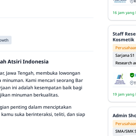
K
16 jam yang 
Staff Res
Kosmetik
rowth
Perusahaan
Sarjana S1
ah Atsiri Indonesia
Research 
anyar, Jawa Tengah, membuka lowongan
a minuman. Kami mencari seorang Bar
T
jaan ini adalah kesempatan baik bagi
ikan minuman berkualitas.
19 jam yang 
agian penting dalam menciptakan
mu suka berinteraksi, teliti, dan siap
Admin Sh
Perusahaan
SMA/SMK S