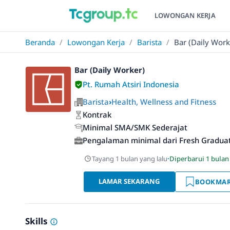
LOWONGAN KERJA
Beranda
/
Lowongan Kerja
/
Barista
/
Bar (Daily Work
Bar (Daily Worker)
Pt. Rumah Atsiri Indonesia
Barista
›
Health, Wellness and Fitness
Kontrak
Minimal SMA/SMK Sederajat
Pengalaman minimal dari Fresh Gradua
Tayang 1 bulan yang lalu
·
Diperbarui 1 bulan
LAMAR SEKARANG
BOOKMA
Skills