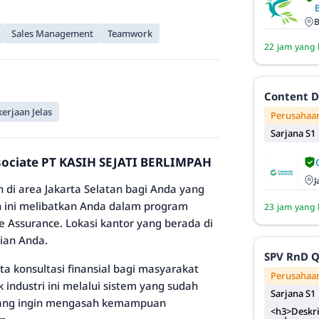
B
Sales Management
Teamwork
22 jam yang 
Content D
erjaan Jelas
Perusahaan
Sarjana S1
sociate PT KASIH SEJATI BERLIMPAH
J
di area Jakarta Selatan bagi Anda yang
 ini melibatkan Anda dalam program
23 jam yang 
e Assurance. Lokasi kantor yang berada di
rian Anda.
SPV RnD 
a konsultasi finansial bagi masyarakat
Perusahaan
industri ini melalui sistem yang sudah
Sarjana S1
da yang ingin mengasah kemampuan
<h3>Deskri