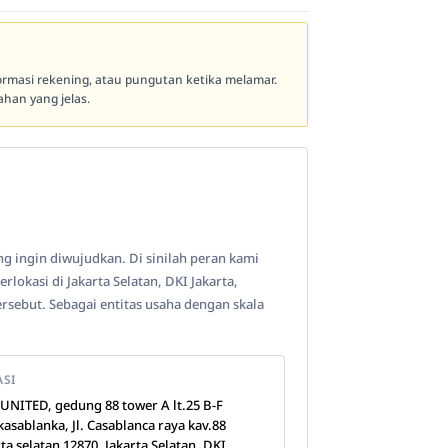
formasi rekening, atau pungutan ketika melamar.
han yang jelas.
ang ingin diwujudkan. Di sinilah peran kami
lokasi di Jakarta Selatan, DKI Jakarta,
sebut. Sebagai entitas usaha dengan skala
ASI
 UNITED, gedung 88 tower A lt.25 B-F
kasablanka, Jl. Casablanca raya kav.88
rta selatan 12870, Jakarta Selatan, DKI