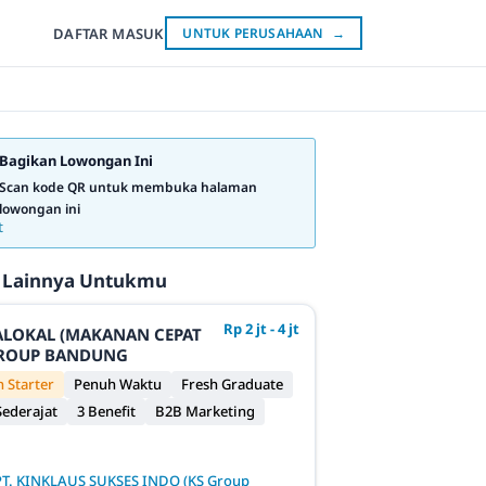
DAFTAR
MASUK
UNTUK PERUSAHAAN
→
Bagikan Lowongan Ini
Scan kode QR untuk membuka halaman
lowongan ini
 Lainnya Untukmu
Rp 2 jt - 4 jt
JALOKAL (MAKANAN CEPAT
 GROUP BANDUNG
 Starter
Penuh Waktu
Fresh Graduate
ederajat
3 Benefit
B2B Marketing
PT. KINKLAUS SUKSES INDO (KS Group