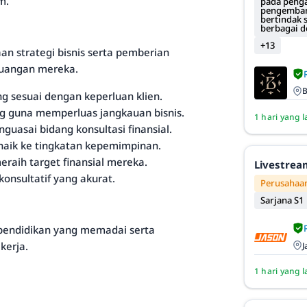
m.
pada penga
pengembang
bertindak 
berbagai 
+13
an strategi bisnis serta pemberian
keuangan mereka.
B
 sesuai dengan keperluan klien.
ng guna memperluas jangkauan bisnis.
1 hari yang l
uasai bidang konsultasi finansial.
naik ke tingkatan kepemimpinan.
raih target finansial mereka.
Livestrea
onsultatif yang akurat.
Perusahaan
Sarjana S1
 pendidikan yang memadai serta
kerja.
J
1 hari yang l