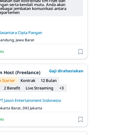
wasan dan koordinasi tim riset dan
an serta kendali mutu. Anda akan
sebagai jembatan komunikasi antara
departemen
Rasantara Cipta Pangan
andung, Jawa Barat
alu
Gaji dirahasiakan
m Host (Freelance)
 Starter
Kontrak
12 Bulan
2 Benefit
Live Streaming
+3
PT Jason Entertainment Indonesia
akarta Barat, DKI Jakarta
alu