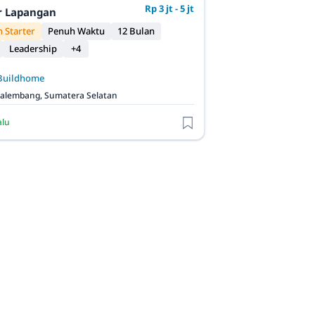
Rp 3 jt - 5 jt
r Lapangan
 Starter
Penuh Waktu
12 Bulan
Leadership
+4
Buildhome
alembang, Sumatera Selatan
alu