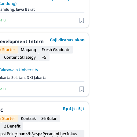
Bandung)
andung, Jawa Barat
lalu
Gaji dirahasiakan
evelopment Intern
 Starter
Magang
Fresh Graduate
Content Strategy
+5
Cakrawala University
akarta Selatan, DKI Jakarta
lalu
Rp 4 jt - 5 jt
QC
 Starter
Kontrak
36 Bulan
2 Benefit
psi Pekerjaan</h3><p>Peran ini berfokus