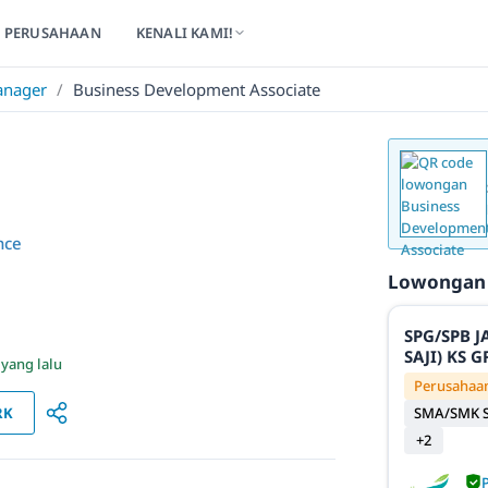
PERUSAHAAN
KENALI KAMI!
anager
/
Business Development Associate
nce
Lowongan
SPG/SPB 
SAJI) KS
 yang lalu
Perusahaan
RK
SMA/SMK S
+2