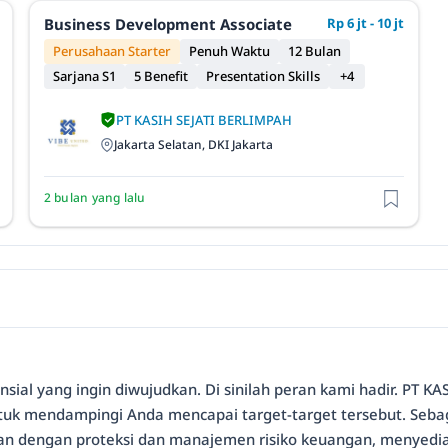
Business Development Associate
Rp 6 jt - 10 jt
Perusahaan Starter
Penuh Waktu
12 Bulan
Sarjana S1
5 Benefit
Presentation Skills
+4
PT KASIH SEJATI BERLIMPAH
Jakarta Selatan, DKI Jakarta
2 bulan yang lalu
ansial yang ingin diwujudkan. Di sinilah peran kami hadir. PT 
 untuk mendampingi Anda mencapai target-target tersebut. Seba
tan dengan proteksi dan manajemen risiko keuangan, menyedi