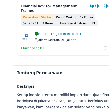
Financial Advisor Management
Rp 6 jt - 10 jt
Trainee
Perusahaan Starter
Penuh Waktu
12 Bulan
Sarjana S1
1 Benefit
Financial Analysis
+3
PT KASIH SEJATI BERLIMPAH
Jakarta Selatan, DKI Jakarta
1 bulan yang lalu
Tentang Perusahaan
Deskripsi
Setiap individu tentu memiliki impian dan tujuan fin
berlokasi di Jakarta Selatan, DKI Jakarta, berfokus
karyawan, kami bergerak dalam sektor yang berkai