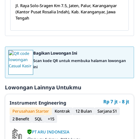
Jl. Raya Solo-Sragen Km 7.5, Jaten, Palur, Karanganyar
(Kantor Pusat Rosalia Indah), Kab. Karanganyar, Jawa
Tengah
Bagikan Lowongan Ini
Scan kode QR untuk membuka halaman lowongan
ini
Lowongan Lainnya Untukmu
Rp 7 jt - 8 jt
Instrument Engineering
Perusahaan Starter
Kontrak
12 Bulan
Sarjana S1
2 Benefit
SQL
+15
PT ARU INDONESIA