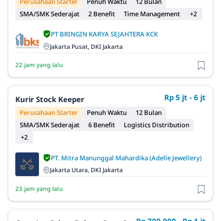
Perusahaan Starter
Penuh Waktu
12 Bulan
SMA/SMK Sederajat
2 Benefit
Time Management
+2
PT BRINGIN KARYA SEJAHTERA KCK
Jakarta Pusat, DKI Jakarta
22 jam yang lalu
Rp 5 jt - 6 jt
Kurir Stock Keeper
Perusahaan Starter
Penuh Waktu
12 Bulan
SMA/SMK Sederajat
6 Benefit
Logistics Distribution
+2
PT. Mitra Manunggal Mahardika (Adelle Jewellery)
Jakarta Utara, DKI Jakarta
23 jam yang lalu
Rp 700.000 - Rp 1 jt