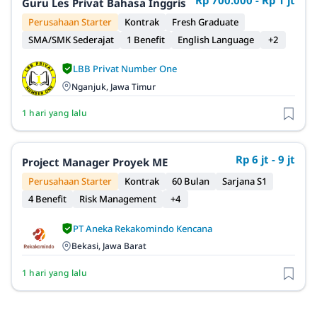
Guru Les Privat Bahasa Inggris
Perusahaan Starter
Kontrak
Fresh Graduate
SMA/SMK Sederajat
1 Benefit
English Language
+2
LBB Privat Number One
Nganjuk, Jawa Timur
1 hari yang lalu
Rp 6 jt - 9 jt
Project Manager Proyek ME
Perusahaan Starter
Kontrak
60 Bulan
Sarjana S1
4 Benefit
Risk Management
+4
PT Aneka Rekakomindo Kencana
Bekasi, Jawa Barat
1 hari yang lalu