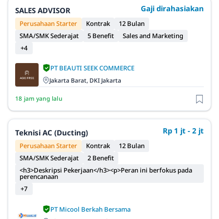
Gaji dirahasiakan
SALES ADVISOR
Perusahaan Starter
Kontrak
12 Bulan
SMA/SMK Sederajat
5 Benefit
Sales and Marketing
+4
PT BEAUTI SEEK COMMERCE
Jakarta Barat, DKI Jakarta
18 jam yang lalu
Rp 1 jt - 2 jt
Teknisi AC (Ducting)
Perusahaan Starter
Kontrak
12 Bulan
SMA/SMK Sederajat
2 Benefit
<h3>Deskripsi Pekerjaan</h3><p>Peran ini berfokus pada
perencanaan
+7
PT Micool Berkah Bersama