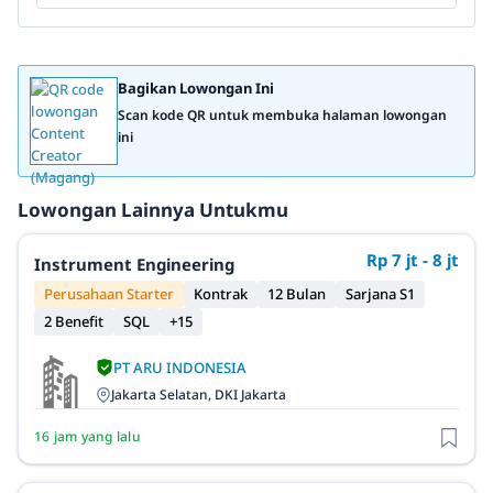
Bagikan Lowongan Ini
Scan kode QR untuk membuka halaman lowongan
ini
Lowongan Lainnya Untukmu
Rp 7 jt - 8 jt
Instrument Engineering
Perusahaan Starter
Kontrak
12 Bulan
Sarjana S1
2 Benefit
SQL
+15
PT ARU INDONESIA
Jakarta Selatan, DKI Jakarta
16 jam yang lalu