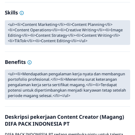
Skills
<ul><li>Content Marketing</li><li>Content Planning</li>
<li>Content Operations</li><li>Creative Writing</li><li>Image
Editing</li><li>Content Strategy</li><li>Content Writing</li>
<li>TikTok</li><li>Content Editing</li></ul>
Benefits
<ul><li>Mendapatkan pengalaman kerja nyata dan membangun
portofolio profesional.</li><li>Menerima surat keterangan
pengalaman kerja serta sertifikat magang.</li><li>Terdapat
potensi untuk dipertimbangkan menjadi karyawan tetap setelah
periode magang selesai.</li></ul>
Deskripsi pekerjaan Content Creator (Magang)
DIFA PACK INDONESIA PT
DIFA PACK INDONESIA PT sedang membuka pintu untuk talenta