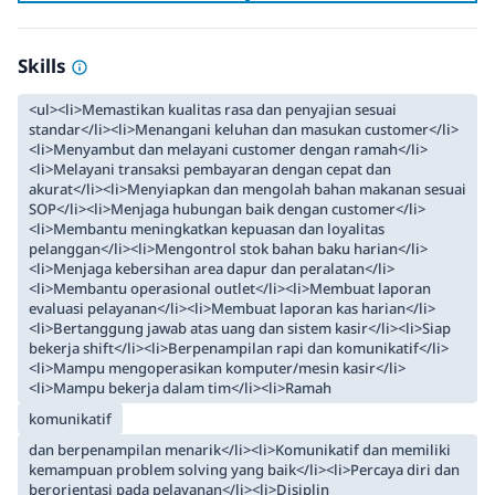
Skills
<ul><li>Memastikan kualitas rasa dan penyajian sesuai
standar</li><li>Menangani keluhan dan masukan customer</li>
<li>Menyambut dan melayani customer dengan ramah</li>
<li>Melayani transaksi pembayaran dengan cepat dan
akurat</li><li>Menyiapkan dan mengolah bahan makanan sesuai
SOP</li><li>Menjaga hubungan baik dengan customer</li>
<li>Membantu meningkatkan kepuasan dan loyalitas
pelanggan</li><li>Mengontrol stok bahan baku harian</li>
<li>Menjaga kebersihan area dapur dan peralatan</li>
<li>Membantu operasional outlet</li><li>Membuat laporan
evaluasi pelayanan</li><li>Membuat laporan kas harian</li>
<li>Bertanggung jawab atas uang dan sistem kasir</li><li>Siap
bekerja shift</li><li>Berpenampilan rapi dan komunikatif</li>
<li>Mampu mengoperasikan komputer/mesin kasir</li>
<li>Mampu bekerja dalam tim</li><li>Ramah
komunikatif
dan berpenampilan menarik</li><li>Komunikatif dan memiliki
kemampuan problem solving yang baik</li><li>Percaya diri dan
berorientasi pada pelayanan</li><li>Disiplin