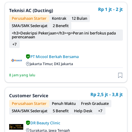
Rp 1 jt - 2 jt
Teknisi AC (Ducting)
Perusahaan Starter
Kontrak
12 Bulan
SMA/SMK Sederajat
2 Benefit
<h3>Deskripsi Pekerjaan</h3><p>Peran ini berfokus pada
perencanaan
+7
PT Micool Berkah Bersama
Jakarta Timur, DKI Jakarta
8 jam yang lalu
Rp 2,5 jt - 3,8 jt
Customer Service
Perusahaan Starter
Penuh Waktu
Fresh Graduate
SMA/SMK Sederajat
5 Benefit
Help Desk
+7
DR Beauty Clinic
Surakarta, Jawa Tengah