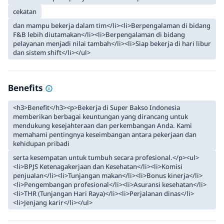
cekatan
dan mampu bekerja dalam tim</li><li>Berpengalaman di bidang
F&B lebih diutamakan</li><li>Berpengalaman di bidang
pelayanan menjadi nilai tambah</li><li>Siap bekerja di hari libur
dan sistem shift</li></ul>
Benefits
<h3>Benefit</h3><p>Bekerja di Super Bakso Indonesia
memberikan berbagai keuntungan yang dirancang untuk
mendukung kesejahteraan dan perkembangan Anda. Kami
memahami pentingnya keseimbangan antara pekerjaan dan
kehidupan pribadi
serta kesempatan untuk tumbuh secara profesional.</p><ul>
<li>BPJS Ketenagakerjaan dan Kesehatan</li><li>Komisi
penjualan</li><li>Tunjangan makan</li><li>Bonus kinerja</li>
<li>Pengembangan profesional</li><li>Asuransi kesehatan</li>
<li>THR (Tunjangan Hari Raya)</li><li>Perjalanan dinas</li>
<li>Jenjang karir</li></ul>