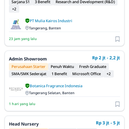
Sarjana S1
3 Benefit
Research and Development (R&D)
+2
PT Mulia Kairos Industri
Tangerang, Banten
23 jam yang lalu
Rp 2 jt - 2,2 jt
Admin Showroom
Perusahaan Starter
Penuh Waktu
Fresh Graduate
SMA/SMK Sederajat
1 Benefit
Microsoft Office
+2
Botanica Fragrance Indonesia
Tangerang Selatan, Banten
1 hari yang lalu
Rp 3 jt - 5 jt
Head Nursery