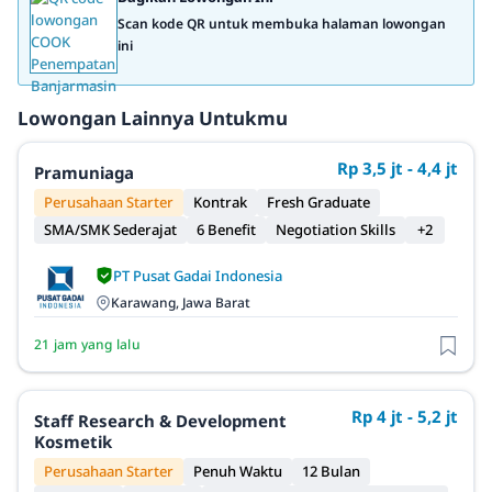
Scan kode QR untuk membuka halaman lowongan
ini
Lowongan Lainnya Untukmu
Rp 3,5 jt - 4,4 jt
Pramuniaga
Perusahaan Starter
Kontrak
Fresh Graduate
SMA/SMK Sederajat
6 Benefit
Negotiation Skills
+2
PT Pusat Gadai Indonesia
Karawang, Jawa Barat
21 jam yang lalu
Rp 4 jt - 5,2 jt
Staff Research & Development
Kosmetik
Perusahaan Starter
Penuh Waktu
12 Bulan