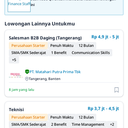
ini
Lowongan Lainnya Untukmu
Rp 4,9 jt - 5 jt
Salesman B2B Daging (Tangerang)
Perusahaan Starter
Penuh Waktu
12 Bulan
SMA/SMK Sederajat
1 Benefit
Communication Skills
+5
PT. Matahari Putra Prima Tbk
Tangerang, Banten
8 jam yang lalu
Rp 3,7 jt - 4,5 jt
Teknisi
Perusahaan Starter
Penuh Waktu
12 Bulan
SMA/SMK Sederajat
2 Benefit
Time Management
+2