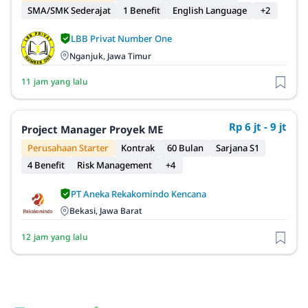
SMA/SMK Sederajat
1 Benefit
English Language
+2
LBB Privat Number One
Nganjuk, Jawa Timur
11 jam yang lalu
Rp 6 jt - 9 jt
Project Manager Proyek ME
Perusahaan Starter
Kontrak
60 Bulan
Sarjana S1
4 Benefit
Risk Management
+4
PT Aneka Rekakomindo Kencana
Bekasi, Jawa Barat
12 jam yang lalu