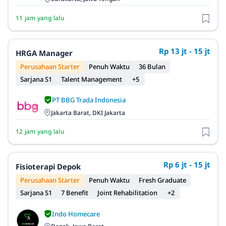
11 jam yang lalu
Rp 13 jt - 15 jt
HRGA Manager
Perusahaan Starter
Penuh Waktu
36 Bulan
Sarjana S1
Talent Management
+5
PT BBG Trada Indonesia
Jakarta Barat, DKI Jakarta
12 jam yang lalu
Rp 6 jt - 15 jt
Fisioterapi Depok
Perusahaan Starter
Penuh Waktu
Fresh Graduate
Sarjana S1
7 Benefit
Joint Rehabilitation
+2
Indo Homecare