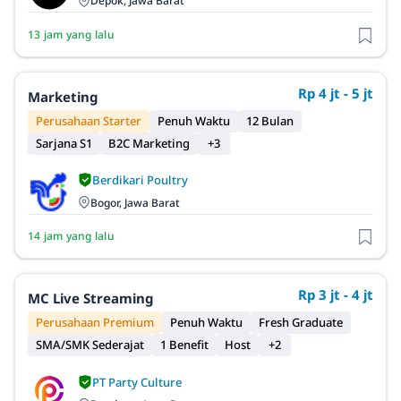
Depok, Jawa Barat
13 jam yang lalu
Rp 4 jt - 5 jt
Marketing
Perusahaan Starter
Penuh Waktu
12 Bulan
Sarjana S1
B2C Marketing
+3
Berdikari Poultry
Bogor, Jawa Barat
14 jam yang lalu
Rp 3 jt - 4 jt
MC Live Streaming
Perusahaan Premium
Penuh Waktu
Fresh Graduate
SMA/SMK Sederajat
1 Benefit
Host
+2
PT Party Culture