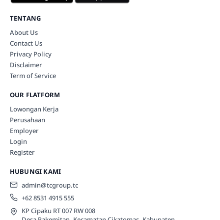
TENTANG
About Us
Contact Us
Privacy Policy
Disclaimer
Term of Service
OUR FLATFORM
Lowongan Kerja
Perusahaan
Employer
Login
Register
HUBUNGI KAMI
admin@tcgroup.tc
+62 8531 4915 555
KP Cipaku RT 007 RW 008
Desa Pakemitan, Kecamatan Cikatomas, Kabupaten