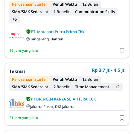
Perusahaan Starter
Penuh Waktu
12 Bulan
SMA/SMK Sederajat
1 Benefit
Communication Skills
+5
PT. Matahari Putra Prima Tbk
Tangerang, Banten
19 jam yang lalu
Rp 3,7 jt - 4,5 jt
Teknisi
Perusahaan Starter
Penuh Waktu
12 Bulan
SMA/SMK Sederajat
2 Benefit
Time Management
+2
PT BRINGIN KARYA SEJAHTERA KCK
Jakarta Pusat, DKI Jakarta
21 jam yang lalu