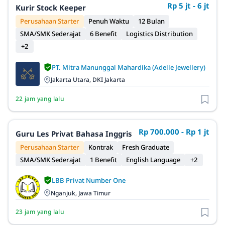
Rp 5 jt - 6 jt
Kurir Stock Keeper
Perusahaan Starter
Penuh Waktu
12 Bulan
SMA/SMK Sederajat
6 Benefit
Logistics Distribution
+2
PT. Mitra Manunggal Mahardika (Adelle Jewellery)
Jakarta Utara, DKI Jakarta
22 jam yang lalu
Rp 700.000 - Rp 1 jt
Guru Les Privat Bahasa Inggris
Perusahaan Starter
Kontrak
Fresh Graduate
SMA/SMK Sederajat
1 Benefit
English Language
+2
LBB Privat Number One
Nganjuk, Jawa Timur
23 jam yang lalu