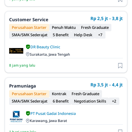
Rp 2,5 jt - 3,8 jt
Customer Service
Perusahaan Starter
Penuh Waktu
Fresh Graduate
SMA/SMK Sederajat
5 Benefit
Help Desk
+7
DR Beauty Clinic
Surakarta, Jawa Tengah
8 jam yang lalu
Rp 3,5 jt - 4,4 jt
Pramuniaga
Perusahaan Starter
Kontrak
Fresh Graduate
SMA/SMK Sederajat
6 Benefit
Negotiation Skills
+2
PT Pusat Gadai Indonesia
Karawang, Jawa Barat
1 hari yang lalu