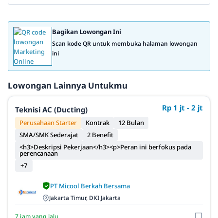
Bagikan Lowongan Ini
Scan kode QR untuk membuka halaman lowongan
ini
Lowongan Lainnya Untukmu
Rp 1 jt - 2 jt
Teknisi AC (Ducting)
Perusahaan Starter
Kontrak
12 Bulan
SMA/SMK Sederajat
2 Benefit
<h3>Deskripsi Pekerjaan</h3><p>Peran ini berfokus pada
perencanaan
+7
PT Micool Berkah Bersama
Jakarta Timur, DKI Jakarta
7 jam yang lalu