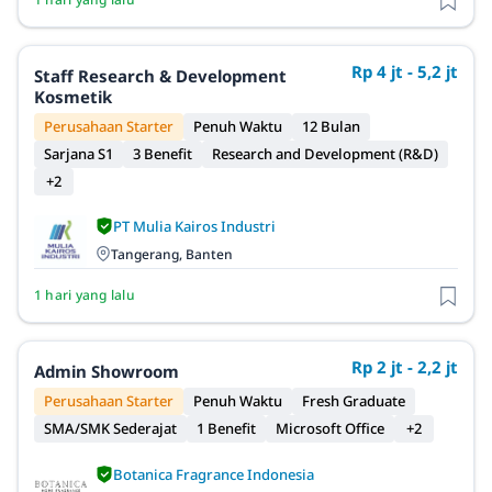
Rp 4 jt - 5,2 jt
Staff Research & Development
Kosmetik
Perusahaan Starter
Penuh Waktu
12 Bulan
Sarjana S1
3 Benefit
Research and Development (R&D)
+2
PT Mulia Kairos Industri
Tangerang, Banten
1 hari yang lalu
Rp 2 jt - 2,2 jt
Admin Showroom
Perusahaan Starter
Penuh Waktu
Fresh Graduate
SMA/SMK Sederajat
1 Benefit
Microsoft Office
+2
Botanica Fragrance Indonesia