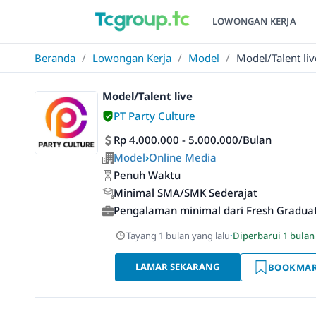
LOWONGAN KERJA
Beranda
/
Lowongan Kerja
/
Model
/
Model/Talent liv
Model/Talent live
PT Party Culture
Rp 4.000.000 - 5.000.000/Bulan
Model
›
Online Media
Penuh Waktu
Minimal SMA/SMK Sederajat
Pengalaman minimal dari Fresh Gradua
Tayang 1 bulan yang lalu
·
Diperbarui 1 bulan
LAMAR SEKARANG
BOOKMA