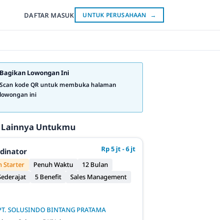
DAFTAR
MASUK
UNTUK PERUSAHAAN
→
Bagikan Lowongan Ini
Scan kode QR untuk membuka halaman
lowongan ini
 Lainnya Untukmu
Rp 5 jt - 6 jt
rdinator
 Starter
Penuh Waktu
12 Bulan
ederajat
5 Benefit
Sales Management
PT. SOLUSINDO BINTANG PRATAMA