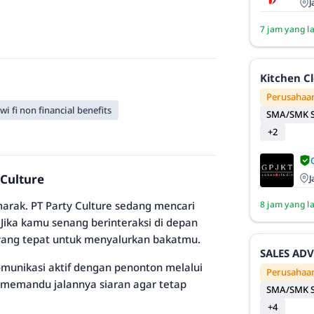
J
7 jam yang l
Kitchen C
Perusahaan
 wi fi non financial benefits
SMA/SMK S
+2
 Culture
J
marak. PT Party Culture sedang mencari
8 jam yang l
 Jika kamu senang berinteraksi di depan
 yang tepat untuk menyalurkan bakatmu.
SALES AD
munikasi aktif dengan penonton melalui
Perusahaan
 memandu jalannya siaran agar tetap
SMA/SMK S
+4