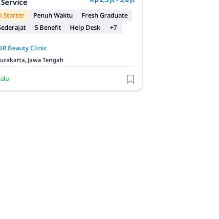
Service
 Starter
Penuh Waktu
Fresh Graduate
ederajat
5 Benefit
Help Desk
+7
DR Beauty Clinic
urakarta, Jawa Tengah
lalu