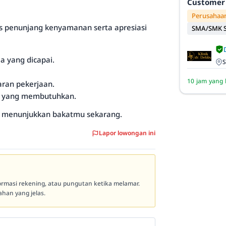
Customer 
Perusahaan
tas penunjang kenyamanan serta apresiasi
SMA/SMK S
a yang dicapai.
S
10 jam yang 
aran pekerjaan.
an yang membutuhkan.
ya menunjukkan bakatmu sekarang.
Lapor lowongan ini
formasi rekening, atau pungutan ketika melamar.
han yang jelas.