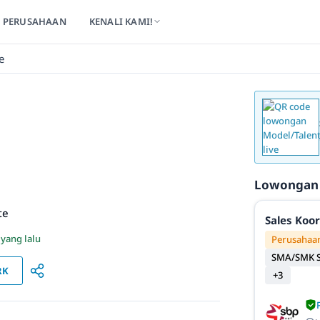
PERUSAHAAN
KENALI KAMI!
e
Lowongan
te
Sales Koo
 yang lalu
Perusahaan
SMA/SMK S
RK
+3