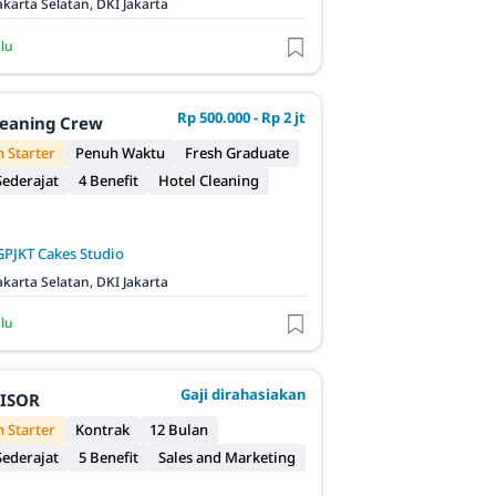
akarta Selatan, DKI Jakarta
alu
Rp 500.000 - Rp 2 jt
leaning Crew
 Starter
Penuh Waktu
Fresh Graduate
ederajat
4 Benefit
Hotel Cleaning
GPJKT Cakes Studio
akarta Selatan, DKI Jakarta
alu
Gaji dirahasiakan
VISOR
 Starter
Kontrak
12 Bulan
ederajat
5 Benefit
Sales and Marketing