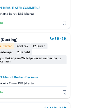
PT BEAUTI SEEK COMMERCE
akarta Barat, DKI Jakarta
alu
Rp 1 jt - 2 jt
 (Ducting)
 Starter
Kontrak
12 Bulan
ederajat
2 Benefit
psi Pekerjaan</h3><p>Peran ini berfokus
ncanaan
PT Micool Berkah Bersama
akarta Timur, DKI Jakarta
alu
Rp 2,5 jt - 3,8 jt