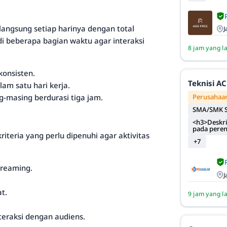
angsung setiap harinya dengan total
J
adi beberapa bagian waktu agar interaksi
8 jam yang l
konsisten.
Teknisi AC
am satu hari kerja.
Perusahaan
-masing berdurasi tiga jam.
SMA/SMK S
<h3>Deskri
pada pere
riteria yang perlu dipenuhi agar aktivitas
+7
reaming.
J
t.
9 jam yang l
teraksi dengan audiens.