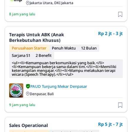
Jakarta Utara, DKI Jakarta
8 jam yang lalu
Rp 2 jt - 3 jt
Terapis Untuk ABK (Anak
Berkebutuhan Khusus)
Perusahaan Starter
Penuh Waktu
12 Bulan
Sarjana S1
2 Benefit
<ul><li>Kemampuan berkomunikasi yang baik.</li>
<li>Kemampuan bekerja sama dalam tim.</li><li>Memiliki
keterampilan mengajar.</li><li>Mampu melakukan terapi
wicara (Speech Therapy).</li></ul>
PAUD Tunjung Mekar Denpasar
Denpasar, Bali
9 jam yang lalu
Rp 5 jt - 7 jt
Sales Operational