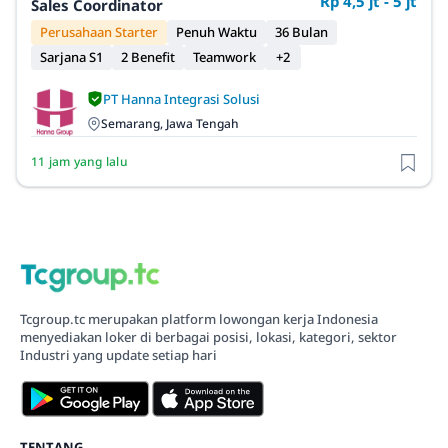
Rp 4,5 jt - 5 jt
Sales Coordinator
Perusahaan Starter
Penuh Waktu
36 Bulan
Sarjana S1
2 Benefit
Teamwork
+2
PT Hanna Integrasi Solusi
Semarang, Jawa Tengah
11 jam yang lalu
Tcgroup.tc merupakan platform lowongan kerja Indonesia
menyediakan loker di berbagai posisi, lokasi, kategori, sektor
Industri yang update setiap hari
TENTANG