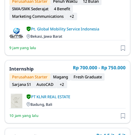
Perusahaan Starter
Penuh Waktu
12 Bulan
SMA/SMK Sederajat
4 Benefit
Marketing Communications
+2
Pt. Global Mobility Service Indonesia
Bekasi, Jawa Barat
9 jam yang lalu
Rp 700.000 - Rp 750.000
Internship
Perusahaan Starter
Magang
Fresh Graduate
Sarjana S1
AutoCAD
+2
PT KLNR REAL ESTATE
Badung, Bali
10 jam yang lalu