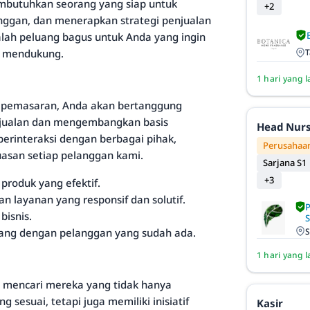
mbutuhkan seorang yang siap untuk
+2
nggan, dan menerapkan strategi penjualan
dalah peluang bagus untuk Anda yang ingin
g mendukung.
T
1 hari yang l
n pemasaran, Anda akan bertanggung
jualan dan mengembangkan basis
Head Nur
erinteraksi dengan berbagai pihak,
Perusahaan
asan setiap pelanggan kami.
Sarjana S1
+3
roduk yang efektif.
layanan yang responsif dan solutif.
bisnis.
S
ng dengan pelanggan yang sudah ada.
1 hari yang l
i mencari mereka yang tidak hanya
sesuai, tetapi juga memiliki inisiatif
Kasir