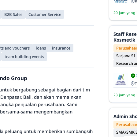
K
20 jam yang 
B2B Sales
Customer Service
Staff Res
Kosmetik
Perusahaan
fts and vouchers
loans
insurance
Sarjana S1
team building events
Research 
rindo Group
T
untuk bergabung sebagai bagian dari tim
23 jam yang 
i Denpasar, Bali, dan akan memainkan
n angka penjualan perusahaan. Kami
tuk bersama-sama mengembangkan
Admin Sh
Perusahaan
liki peluang untuk memberikan sumbangsih
SMA/SMK S