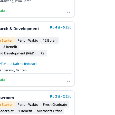
arawang, Jawa Barat
lalu
Rp 4 jt - 5,2 jt
earch & Development
 Starter
Penuh Waktu
12 Bulan
3 Benefit
and Development (R&D)
+2
PT Mulia Kairos Industri
angerang, Banten
lalu
Rp 2 jt - 2,2 jt
owroom
 Starter
Penuh Waktu
Fresh Graduate
ederajat
1 Benefit
Microsoft Office