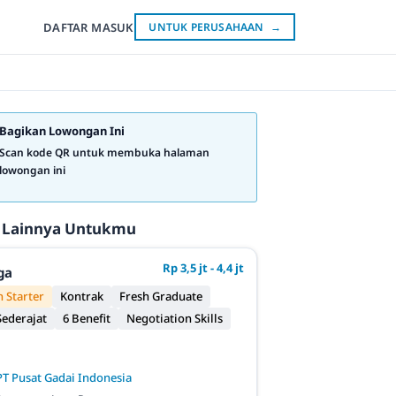
DAFTAR
MASUK
UNTUK PERUSAHAAN
→
Bagikan Lowongan Ini
Scan kode QR untuk membuka halaman
lowongan ini
 Lainnya Untukmu
Rp 3,5 jt - 4,4 jt
ga
 Starter
Kontrak
Fresh Graduate
ederajat
6 Benefit
Negotiation Skills
PT Pusat Gadai Indonesia