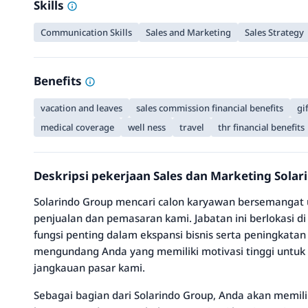
Skills
Communication Skills
Sales and Marketing
Sales Strategy
Benefits
vacation and leaves
sales commission financial benefits
gi
medical coverage
well ness
travel
thr financial benefits
Deskripsi pekerjaan Sales dan Marketing Sola
Solarindo Group mencari calon karyawan bersemangat 
penjualan dan pemasaran kami. Jabatan ini berlokasi d
fungsi penting dalam ekspansi bisnis serta peningkata
mengundang Anda yang memiliki motivasi tinggi un
jangkauan pasar kami.
Sebagai bagian dari Solarindo Group, Anda akan memi