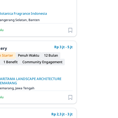
Botanica Fragrance Indonesia
angerang Selatan, Banten
alu
Rp 3 jt - 5 jt
sery
 Starter
Penuh Waktu
12 Bulan
1 Benefit
Community Engagement
PARITAMA LANDSCAPE ARCHITECTURE
SEMARANG
emarang, Jawa Tengah
alu
Rp 2,3 jt - 3 jt