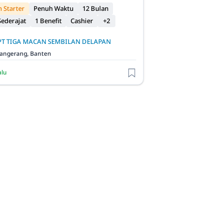
 Starter
Penuh Waktu
12 Bulan
ederajat
1 Benefit
Cashier
+2
PT TIGA MACAN SEMBILAN DELAPAN
angerang, Banten
alu