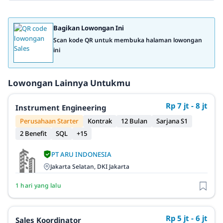
Bagikan Lowongan Ini
Scan kode QR untuk membuka halaman lowongan
ini
Lowongan Lainnya Untukmu
Rp 7 jt - 8 jt
Instrument Engineering
Perusahaan Starter
Kontrak
12 Bulan
Sarjana S1
2 Benefit
SQL
+15
PT ARU INDONESIA
Jakarta Selatan, DKI Jakarta
1 hari yang lalu
Rp 5 jt - 6 jt
Sales Koordinator