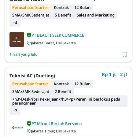
Perusahaan Starter
Kontrak
12 Bulan
SMA/SMK Sederajat
5 Benefit
Sales and Marketing
+4
PT BEAUTI SEEK COMMERCE
Jakarta Barat, DKI Jakarta
1 hari yang lalu
Rp 1 jt - 2 jt
Teknisi AC (Ducting)
Perusahaan Starter
Kontrak
12 Bulan
SMA/SMK Sederajat
2 Benefit
<h3>Deskripsi Pekerjaan</h3><p>Peran ini berfokus pada
perencanaan
+7
PT Micool Berkah Bersama
Jakarta Timur, DKI Jakarta