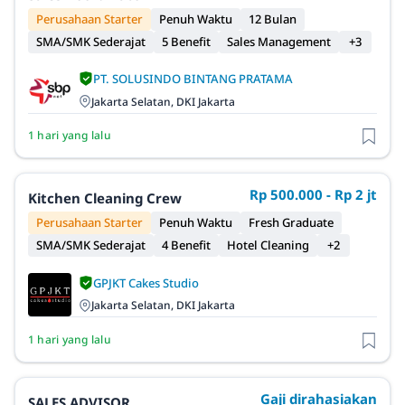
Perusahaan Starter
Penuh Waktu
12 Bulan
SMA/SMK Sederajat
5 Benefit
Sales Management
+3
PT. SOLUSINDO BINTANG PRATAMA
Jakarta Selatan, DKI Jakarta
1 hari yang lalu
Rp 500.000 - Rp 2 jt
Kitchen Cleaning Crew
Perusahaan Starter
Penuh Waktu
Fresh Graduate
SMA/SMK Sederajat
4 Benefit
Hotel Cleaning
+2
GPJKT Cakes Studio
Jakarta Selatan, DKI Jakarta
1 hari yang lalu
Gaji dirahasiakan
SALES ADVISOR