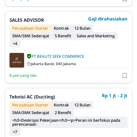
Gaji dirahasiakan
SALES ADVISOR
Perusahaan Starter
Kontrak
12 Bulan
SMA/SMK Sederajat
5 Benefit
Sales and Marketing
+4
PT BEAUTI SEEK COMMERCE
Jakarta Barat, DKI Jakarta
8 jam yang lalu
Rp 1 jt - 2 jt
Teknisi AC (Ducting)
Perusahaan Starter
Kontrak
12 Bulan
SMA/SMK Sederajat
2 Benefit
<h3>Deskripsi Pekerjaan</h3><p>Peran ini berfokus pada
perencanaan
+7