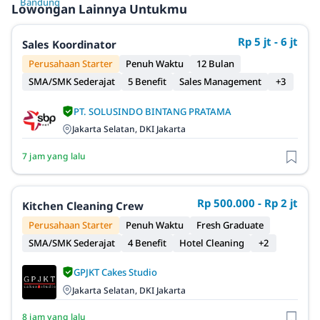
Lowongan Lainnya Untukmu
Rp 5 jt - 6 jt
Sales Koordinator
Perusahaan Starter
Penuh Waktu
12 Bulan
SMA/SMK Sederajat
5 Benefit
Sales Management
+3
PT. SOLUSINDO BINTANG PRATAMA
Jakarta Selatan, DKI Jakarta
7 jam yang lalu
Rp 500.000 - Rp 2 jt
Kitchen Cleaning Crew
Perusahaan Starter
Penuh Waktu
Fresh Graduate
SMA/SMK Sederajat
4 Benefit
Hotel Cleaning
+2
GPJKT Cakes Studio
Jakarta Selatan, DKI Jakarta
8 jam yang lalu