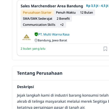
Sales Marchendiser Area Bandung
Rp 3,5 jt - 4,5 jt
Perusahaan Starter
Penuh Waktu
12 Bulan
SMA/SMK Sederajat
2 Benefit
Communication Skills
+2
PT. Multi Warna Rasa
Bandung, Jawa Barat
2 bulan yang lalu
Tentang Perusahaan
Deskripsi
Jejak langkah kami di industri barang konsumsi tel
akrab di telinga masyarakat melalui merek Segitiga
ketatnya persaingan pasar di tanah air.