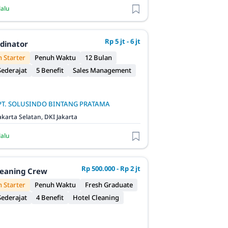
lalu
Rp 5 jt - 6 jt
rdinator
 Starter
Penuh Waktu
12 Bulan
ederajat
5 Benefit
Sales Management
PT. SOLUSINDO BINTANG PRATAMA
akarta Selatan, DKI Jakarta
lalu
Rp 500.000 - Rp 2 jt
leaning Crew
 Starter
Penuh Waktu
Fresh Graduate
ederajat
4 Benefit
Hotel Cleaning