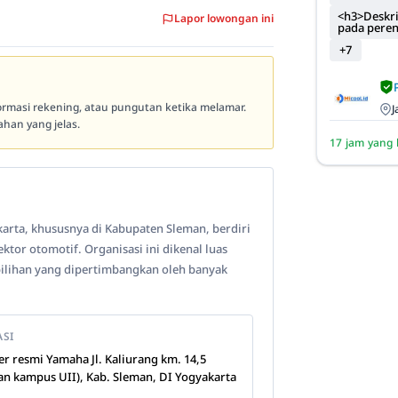
<h3>Deskri
Lapor lowongan ini
pada pere
+7
formasi rekening, atau pungutan ketika melamar.
J
han yang jelas.
17 jam yang 
karta, khususnya di Kabupaten Sleman, berdiri
tor otomotif. Organisasi ini dikenal luas
pilihan yang dipertimbangkan oleh banyak
ASI
er resmi Yamaha Jl. Kaliurang km. 14,5
an kampus UII), Kab. Sleman, DI Yogyakarta