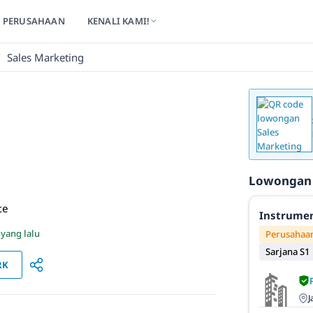
PERUSAHAAN
KENALI KAMI!
/
Sales Marketing
Lowongan
te
Instrumen
 yang lalu
Perusahaan
Sarjana S1
RK
J