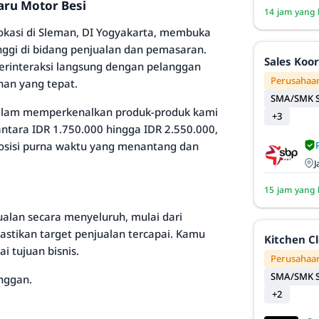
aru Motor Besi
14 jam yang 
okasi di Sleman, DI Yogyakarta, membuka
ggi di bidang penjualan dan pemasaran.
Sales Koo
rinteraksi langsung dengan pelanggan
Perusahaan
han yang tepat.
SMA/SMK S
 dalam memperkenalkan produk-produk kami
+3
ntara IDR 1.750.000 hingga IDR 2.550.000,
posisi purna waktu yang menantang dan
J
15 jam yang 
ualan secara menyeluruh, mulai dari
ikan target penjualan tercapai. Kamu
Kitchen C
 tujuan bisnis.
Perusahaan
SMA/SMK S
nggan.
+2