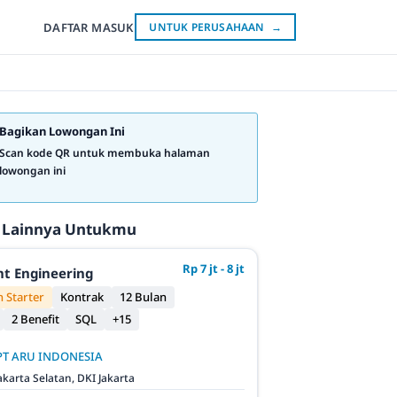
DAFTAR
MASUK
UNTUK PERUSAHAAN
→
Bagikan Lowongan Ini
Scan kode QR untuk membuka halaman
lowongan ini
 Lainnya Untukmu
Rp 7 jt - 8 jt
t Engineering
 Starter
Kontrak
12 Bulan
2 Benefit
SQL
+15
PT ARU INDONESIA
akarta Selatan, DKI Jakarta