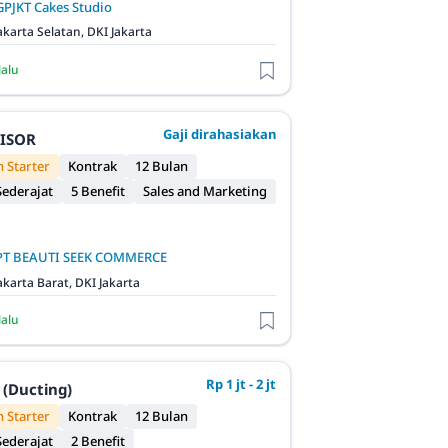
GPJKT Cakes Studio
akarta Selatan, DKI Jakarta
lalu
Gaji dirahasiakan
VISOR
 Starter
Kontrak
12 Bulan
ederajat
5 Benefit
Sales and Marketing
PT BEAUTI SEEK COMMERCE
akarta Barat, DKI Jakarta
lalu
Rp 1 jt - 2 jt
 (Ducting)
 Starter
Kontrak
12 Bulan
ederajat
2 Benefit