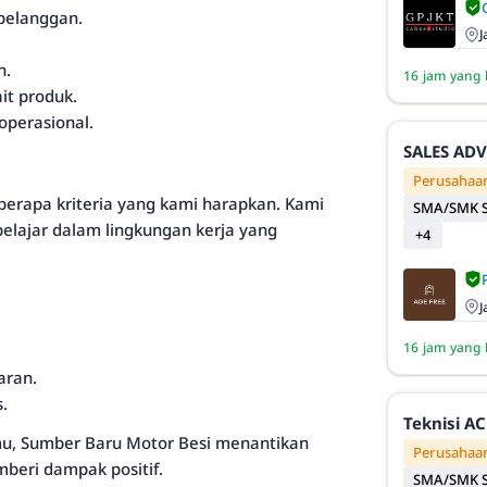
pelanggan.
J
n.
16 jam yang 
it produk.
operasional.
SALES AD
Perusahaan
berapa kriteria yang kami harapkan. Kami
SMA/SMK S
belajar dalam lingkungan kerja yang
+4
J
16 jam yang 
aran.
.
Teknisi AC
amu, Sumber Baru Motor Besi menantikan
Perusahaan
eri dampak positif.
SMA/SMK S