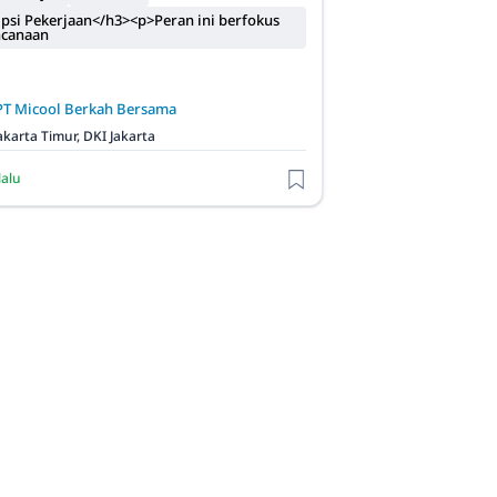
psi Pekerjaan</h3><p>Peran ini berfokus
ncanaan
PT Micool Berkah Bersama
akarta Timur, DKI Jakarta
lalu