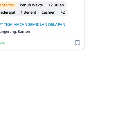
 Starter
Penuh Waktu
12 Bulan
ederajat
1 Benefit
Cashier
+2
PT TIGA MACAN SEMBILAN DELAPAN
angerang, Banten
lalu