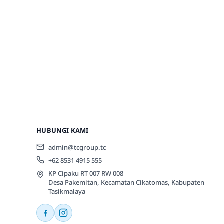
HUBUNGI KAMI
admin@tcgroup.tc
+62 8531 4915 555
KP Cipaku RT 007 RW 008
Desa Pakemitan, Kecamatan Cikatomas, Kabupaten
Tasikmalaya