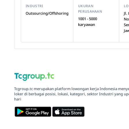
INDUSTRI
UKURAN
LO
PERUSAHAAN
Outsourcing/Offshoring
Jl
1001 - 5000
No
karyawan
Se
Ja
Tcgroup.tc merupakan platform lowongan kerja Indonesia meny
loker di berbagai posisi, lokasi, kategori, sektor Industri yang up
hari