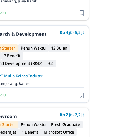
arawang, Jawa Barat
lalu
Rp 4 jt - 5,2 jt
earch & Development
 Starter
Penuh Waktu
12 Bulan
3 Benefit
and Development (R&D)
+2
PT Mulia Kairos Industri
angerang, Banten
lalu
Rp 2 jt - 2,2 jt
owroom
 Starter
Penuh Waktu
Fresh Graduate
ederajat
1 Benefit
Microsoft Office