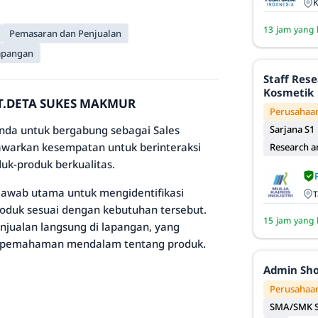
K
13 jam yang 
Pemasaran dan Penjualan
apangan
Staff Res
Kosmetik
PT.DETA SUKES MAKMUR
Perusahaan
Sarjana S1
da untuk bergabung sebagai Sales
enawarkan kesempatan untuk berinteraksi
Research 
k-produk berkualitas.
 jawab utama untuk mengidentifikasi
T
duk sesuai dengan kebutuhan tersebut.
15 jam yang 
njualan langsung di lapangan, yang
n pemahaman mendalam tentang produk.
Admin Sh
Perusahaan
SMA/SMK S