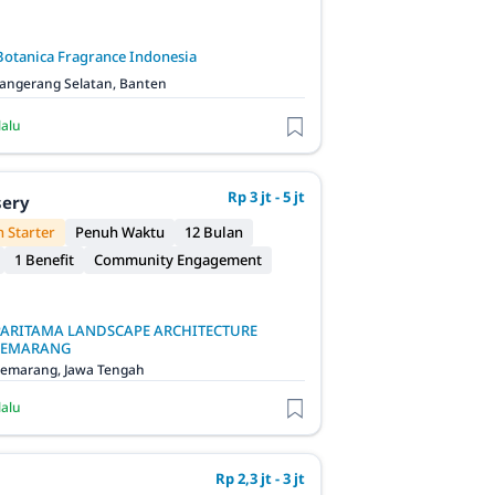
Botanica Fragrance Indonesia
angerang Selatan, Banten
lalu
Rp 3 jt - 5 jt
sery
 Starter
Penuh Waktu
12 Bulan
1 Benefit
Community Engagement
PARITAMA LANDSCAPE ARCHITECTURE
SEMARANG
emarang, Jawa Tengah
lalu
Rp 2,3 jt - 3 jt