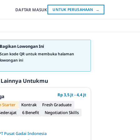
DAFTAR
MASUK
UNTUK PERUSAHAAN
→
Bagikan Lowongan Ini
Scan kode QR untuk membuka halaman
lowongan ini
 Lainnya Untukmu
Rp 3,5 jt - 4,4 jt
ga
 Starter
Kontrak
Fresh Graduate
ederajat
6 Benefit
Negotiation Skills
PT Pusat Gadai Indonesia