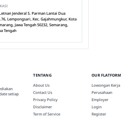
KASI
. Letnan Jenderal S. Parman Lantai Dua
.76, Lempongsari, Kec. Gajahmungkur, Kota
marang, Jawa Tengah 50232, Semarang,
wa Tengah
TENTANG
OUR FLATFORM
About Us
Lowongan Kerja
ediakan
Contact Us
Perusahaan
date setiap
Privacy Policy
Employer
Disclaimer
Login
Term of Service
Register