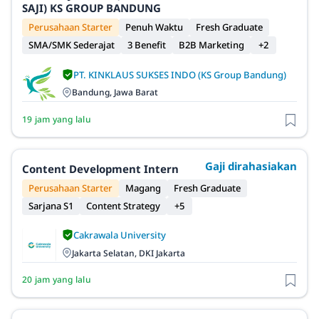
SAJI) KS GROUP BANDUNG
Perusahaan Starter
Penuh Waktu
Fresh Graduate
SMA/SMK Sederajat
3 Benefit
B2B Marketing
+2
PT. KINKLAUS SUKSES INDO (KS Group Bandung)
Bandung, Jawa Barat
19 jam yang lalu
Gaji dirahasiakan
Content Development Intern
Perusahaan Starter
Magang
Fresh Graduate
Sarjana S1
Content Strategy
+5
Cakrawala University
Jakarta Selatan, DKI Jakarta
20 jam yang lalu