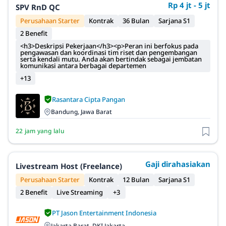
Rp 4 jt - 5 jt
SPV RnD QC
Perusahaan Starter
Kontrak
36 Bulan
Sarjana S1
2 Benefit
<h3>Deskripsi Pekerjaan</h3><p>Peran ini berfokus pada
pengawasan dan koordinasi tim riset dan pengembangan
serta kendali mutu. Anda akan bertindak sebagai jembatan
komunikasi antara berbagai departemen
+13
Rasantara Cipta Pangan
Bandung, Jawa Barat
22 jam yang lalu
Gaji dirahasiakan
Livestream Host (Freelance)
Perusahaan Starter
Kontrak
12 Bulan
Sarjana S1
2 Benefit
Live Streaming
+3
PT Jason Entertainment Indonesia
Jakarta Barat, DKI Jakarta